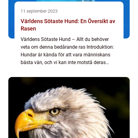
11 september 2023
Världens Sötaste Hund: En Översikt av
Rasen
Världens Sötaste Hund – Allt du behöver
veta om denna bedårande ras Introduktion:
Hundar är kända för att vara människans
bästa vän, och vi kan inte motstå deras
charm och sötma. Men vilken ras är
egentligen den sötaste? I denna artikel
kommer ...