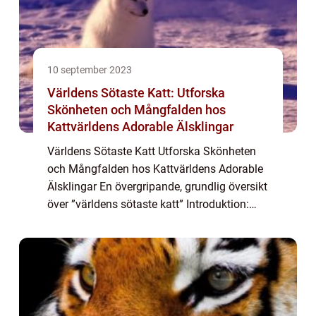
10 september 2023
Världens Sötaste Katt: Utforska
Skönheten och Mångfalden hos
Kattvärldens Adorable Älsklingar
Världens Sötaste Katt Utforska Skönheten
och Mångfalden hos Kattvärldens Adorable
Älsklingar En övergripande, grundlig översikt
över ”världens sötaste katt” Introduktion:
Katter har alltid varit älskade för sin charm
och elegans, men det ...