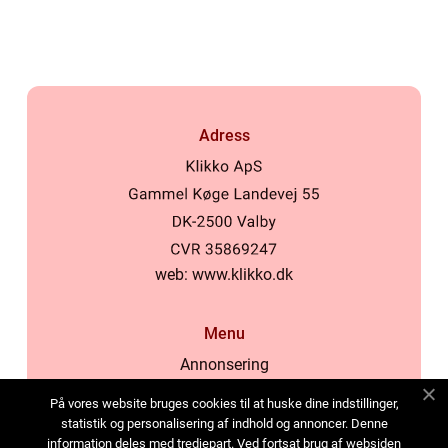
Adress
web:
www.klikko.dk
Menu
Annonsering
Om oss
På vores website bruges cookies til at huske dine indstillinger,
Cookies
statistik og personalisering af indhold og annoncer. Denne
information deles med tredjepart. Ved fortsat brug af websiden
Kontakta oss