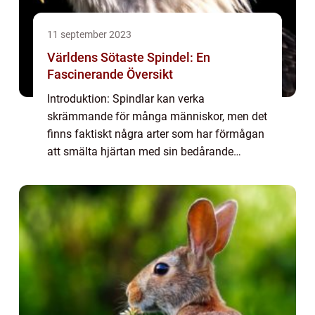
11 september 2023
Världens Sötaste Spindel: En
Fascinerande Översikt
Introduktion: Spindlar kan verka
skrämmande för många människor, men det
finns faktiskt några arter som har förmågan
att smälta hjärtan med sin bedårande
charm. I denna artikel kommer vi att dyka in
i världens sötaste spindel och utforska dess
olika ...