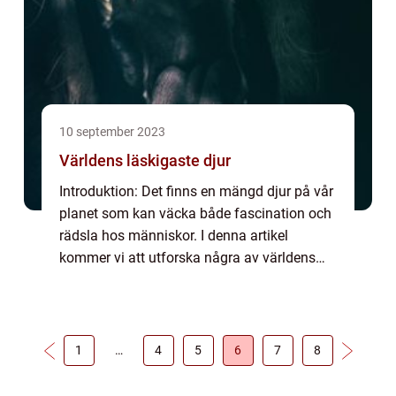
10 september 2023
Världens läskigaste djur
Introduktion: Det finns en mängd djur på vår
planet som kan väcka både fascination och
rädsla hos människor. I denna artikel
kommer vi att utforska några av världens
läskigaste djur och lära oss mer om deras
egenskaper, beteenden och historiska
betyd...
1
…
4
5
6
7
8