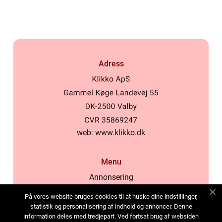
Adress
web:
www.klikko.dk
Menu
Annonsering
Om oss
På vores website bruges cookies til at huske dine indstillinger,
Cookies
statistik og personalisering af indhold og annoncer. Denne
information deles med tredjepart. Ved fortsat brug af websiden
Kontakta oss