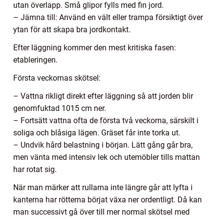
utan överlapp. Små glipor fylls med fin jord.
– Jämna till: Använd en vält eller trampa försiktigt över
ytan för att skapa bra jordkontakt.
Efter läggning kommer den mest kritiska fasen:
etableringen.
Första veckornas skötsel:
– Vattna rikligt direkt efter läggning så att jorden blir
genomfuktad 1015 cm ner.
– Fortsätt vattna ofta de första två veckorna, särskilt i
soliga och blåsiga lägen. Gräset får inte torka ut.
– Undvik hård belastning i början. Lätt gång går bra,
men vänta med intensiv lek och utemöbler tills mattan
har rotat sig.
När man märker att rullarna inte längre går att lyfta i
kanterna har rötterna börjat växa ner ordentligt. Då kan
man successivt gå över till mer normal skötsel med