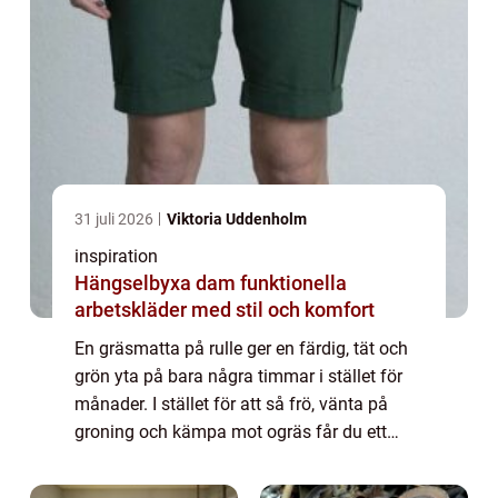
31 juli 2026
Viktoria Uddenholm
inspiration
Hängselbyxa dam funktionella
arbetskläder med stil och komfort
En gräsmatta på rulle ger en färdig, tät och
grön yta på bara några timmar i stället för
månader. I stället för att så frö, vänta på
groning och kämpa mot ogräs får du ett
färdigt, etablerat gräs som rullas ut som en
matta. För många villaägare, bost...