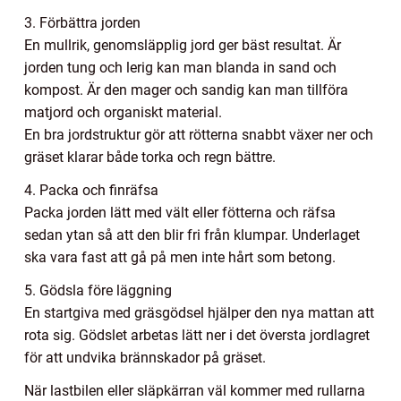
3. Förbättra jorden
En mullrik, genomsläpplig jord ger bäst resultat. Är
jorden tung och lerig kan man blanda in sand och
kompost. Är den mager och sandig kan man tillföra
matjord och organiskt material.
En bra jordstruktur gör att rötterna snabbt växer ner och
gräset klarar både torka och regn bättre.
4. Packa och finräfsa
Packa jorden lätt med vält eller fötterna och räfsa
sedan ytan så att den blir fri från klumpar. Underlaget
ska vara fast att gå på men inte hårt som betong.
5. Gödsla före läggning
En startgiva med gräsgödsel hjälper den nya mattan att
rota sig. Gödslet arbetas lätt ner i det översta jordlagret
för att undvika brännskador på gräset.
När lastbilen eller släpkärran väl kommer med rullarna