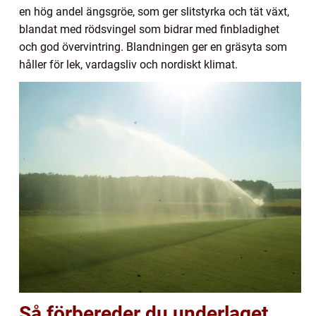
en hög andel ängsgröe, som ger slitstyrka och tät växt,
blandat med rödsvingel som bidrar med finbladighet
och god övervintring. Blandningen ger en gräsyta som
håller för lek, vardagsliv och nordiskt klimat.
Så förbereder du underlaget