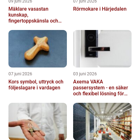
09 juni 2026
07 juni 2026
Mäklare vasastan
Rörmokare i Härjedalen
kunskap,
fingertoppskänsla och
trygg affär
07 juni 2026
03 juni 2026
Kors symbol, uttryck och
Axema VAKA
följeslagare i vardagen
passersystem - en säker
och flexibel lösning för
dig