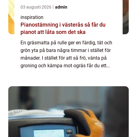
03 augusti 2026
admin
inspiration
Pianostämning i västerås så får du
pianot att låta som det ska
En gräsmatta på rulle ger en färdig, tät och
grön yta på bara några timmar i stället för
månader. I stället för att så frö, vänta på
groning och kämpa mot ogräs får du ett
färdigt, etablerat gräs som rullas ut som en
matta. För många villaägare, bost...