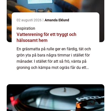
02 augusti 2026
Amanda Eklund
inspiration
Vattenrening för ett tryggt och
hälsosamt hem
En gräsmatta på rulle ger en färdig, tät och
grön yta på bara några timmar i stället för
månader. I stället för att så frö, vänta på
groning och kämpa mot ogräs får du ett
färdigt, etablerat gräs som rullas ut som en
matta. För många villaägare, bost...