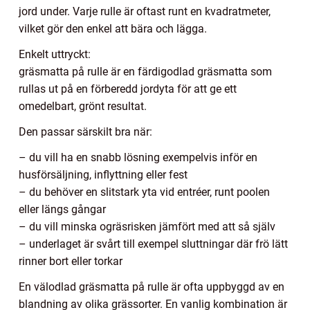
jord under. Varje rulle är oftast runt en kvadratmeter,
vilket gör den enkel att bära och lägga.
Enkelt uttryckt:
gräsmatta på rulle är en färdigodlad gräsmatta som
rullas ut på en förberedd jordyta för att ge ett
omedelbart, grönt resultat.
Den passar särskilt bra när:
– du vill ha en snabb lösning exempelvis inför en
husförsäljning, inflyttning eller fest
– du behöver en slitstark yta vid entréer, runt poolen
eller längs gångar
– du vill minska ogräsrisken jämfört med att så själv
– underlaget är svårt till exempel sluttningar där frö lätt
rinner bort eller torkar
En välodlad gräsmatta på rulle är ofta uppbyggd av en
blandning av olika grässorter. En vanlig kombination är