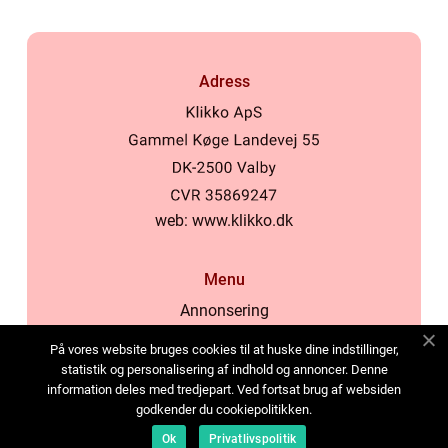
Adress
web:
www.klikko.dk
Menu
Annonsering
Om oss
På vores website bruges cookies til at huske dine indstillinger,
Cookies
statistik og personalisering af indhold og annoncer. Denne
information deles med tredjepart. Ved fortsat brug af websiden
Kontakta oss
godkender du cookiepolitikken.
Sitemap
Ok
Privatlivspolitik