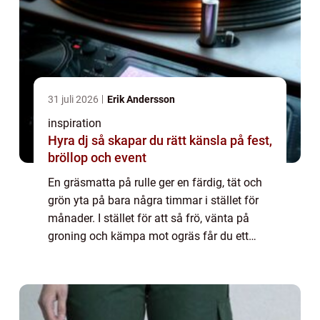
31 juli 2026
Erik Andersson
inspiration
Hyra dj så skapar du rätt känsla på fest,
bröllop och event
En gräsmatta på rulle ger en färdig, tät och
grön yta på bara några timmar i stället för
månader. I stället för att så frö, vänta på
groning och kämpa mot ogräs får du ett
färdigt, etablerat gräs som rullas ut som en
matta. För många villaägare, bost...