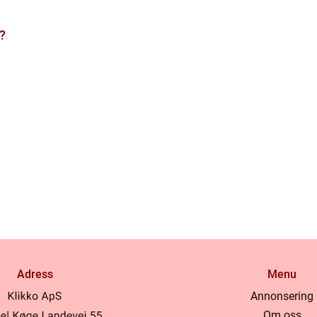
?
Adress
Menu
Annonsering
Om oss