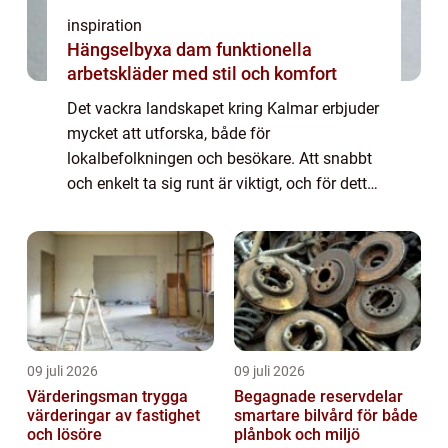
inspiration
Hängselbyxa dam funktionella
arbetskläder med stil och komfort
Det vackra landskapet kring Kalmar erbjuder
mycket att utforska, både för
lokalbefolkningen och besökare. Att snabbt
och enkelt ta sig runt är viktigt, och för detta
är taxi i Kalmar en ovärderlig tjänst. Ett ...
09 juli 2026
09 juli 2026
Värderingsman trygga
Begagnade reservdelar
värderingar av fastighet
smartare bilvård för både
och lösöre
plånbok och miljö