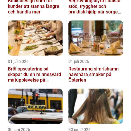
Butiksdesign som får
Begravningsbyrå i bålsta
kunder att stanna längre
stöd, trygghet och
och handla mer
praktisk hjälp när sorgen
drabbar
01 juli 2026
01 juli 2026
Bröllopscatering så
Restaurang simrishamn
skapar du en minnesvärd
havsnära smaker på
matupplevelse på
Österlen
bröllopsdagen
30 juni 2026
30 juni 2026