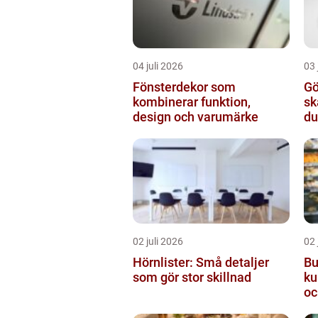
04 juli 2026
03 
Fönsterdekor som
Gö
kombinerar funktion,
sk
design och varumärke
du
02 juli 2026
02 
Hörnlister: Små detaljer
Bu
som gör stor skillnad
ku
oc