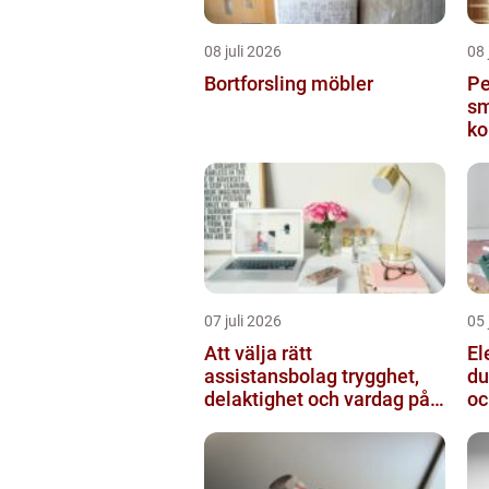
08 juli 2026
08 
Bortforsling möbler
Pe
sm
ko
07 juli 2026
05 
Att välja rätt
Ele
assistansbolag trygghet,
du
delaktighet och vardag på
oc
dina villkor