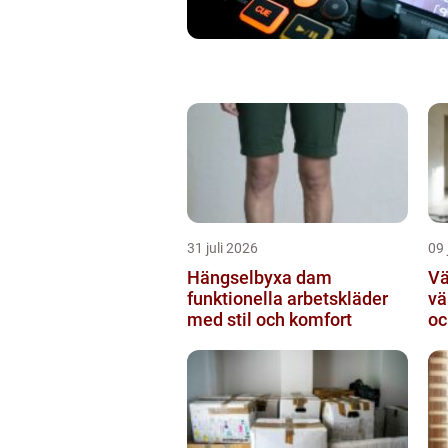
31 juli 2026
09 
Hängselbyxa dam
Vär
funktionella arbetskläder
vä
med stil och komfort
oc