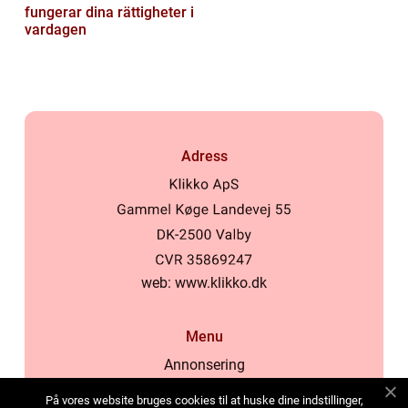
fungerar dina rättigheter i
vardagen
Adress
web:
www.klikko.dk
Menu
Annonsering
Om oss
På vores website bruges cookies til at huske dine indstillinger,