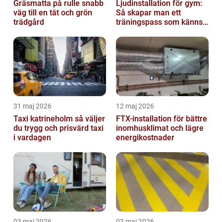
Gräsmatta på rulle snabb
Ljudinstallation för gym:
väg till en tät och grön
Så skapar man ett
trädgård
träningspass som känns i
hela kroppen
31 maj 2026
12 maj 2026
Taxi katrineholm så väljer
FTX-installation för bättre
du trygg och prisvärd taxi
inomhusklimat och lägre
i vardagen
energikostnader
03 maj 2026
02 maj 2026