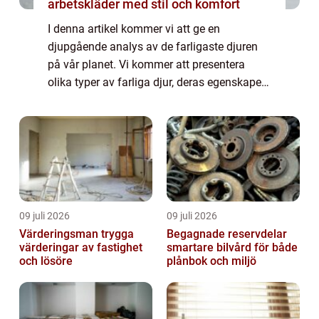
arbetskläder med stil och komfort
I denna artikel kommer vi att ge en
djupgående analys av de farligaste djuren
på vår planet. Vi kommer att presentera
olika typer av farliga djur, deras egenskaper
och popularitet samt utforska de
kvantitativa mätningarna som används för
att bedöma d...
09 juli 2026
09 juli 2026
Värderingsman trygga
Begagnade reservdelar
värderingar av fastighet
smartare bilvård för både
och lösöre
plånbok och miljö