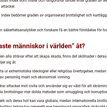
globalt index som mäter och rangordnar länder efter graden av t
 attacker.
 index bedömer graden av organiserad brottslighet och kartlägger
säkerhetsanalytiker och forskare få en bättre förståelse för h
igaste människor i världen” åt?
n alla strävar efter att skapa skada, finns det skillnader i der
jer sig åt:
fta ur extremistiska ideologier eller religiösa övertygelser, medan
s av personlig makt och ekonomisk vinning.
redrar attacker mot civila och använder sig av våld för att skrä
la brottslingar mer dolda metoder som smuggling och korruption
verk och deras hot kan vara globala, medan internationella brotts
oritära ledare har generellt mer begränsad geografisk räckvid