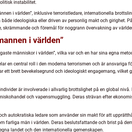
litisk instabilitet.
nnen i världen”, inklusive terroristledare, internationella brottsl
 både ideologiska eller driven av personlig makt och girighet. P
de, skrämmande och föremål för noggrann övervakning av världen
 mannen i världen”
rligaste människor i världen”, vilka var och en har sina egna met
elar en central roll i den moderna terrorismen och är ansvariga 
r ett brett bevekelsegrund och ideologiskt engagemang, vilket g
 individer är involverade i allvarlig brottslighet på en global ni
nniskohandel och vapensmuggling. Deras strävan efter ekonomisk
 och autokratiska ledare som använder sin makt för att upprätthå
om farliga män i världen. Deras beslutsfattande och brist på dem
 egna landet och den internationella gemenskapen.