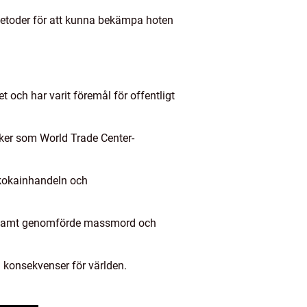
 metoder för att kunna bekämpa hoten
 och har varit föremål för offentligt
cker som World Trade Center-
 kokainhandeln och
get samt genomförde massmord och
 konsekvenser för världen.