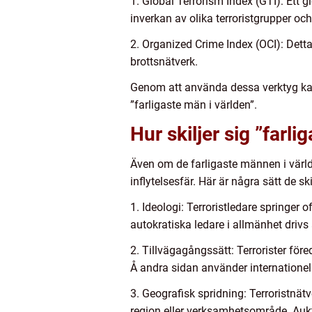
1. Global Terrorism Index (GTI): Ett 
inverkan av olika terroristgrupper och
2. Organized Crime Index (OCI): Detta
brottsnätverk.
Genom att använda dessa verktyg kan 
”farligaste män i världen”.
Hur skiljer sig ”farl
Även om de farligaste männen i världe
inflytelsesfär. Här är några sätt de skil
1. Ideologi: Terroristledare springer o
autokratiska ledare i allmänhet driv
2. Tillvägagångssätt: Terrorister fö
Å andra sidan använder internationel
3. Geografisk spridning: Terroristnät
region eller verksamhetsområde. Aukt