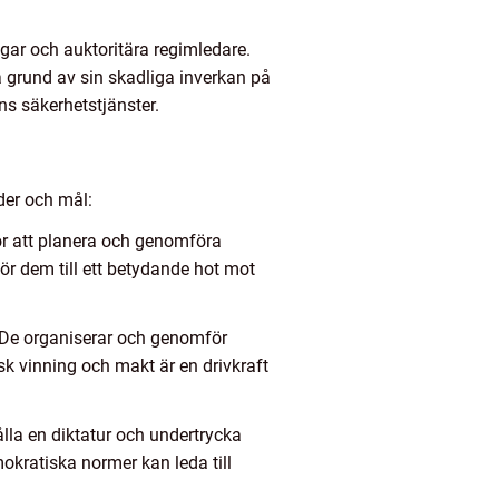
ingar och auktoritära regimledare.
å grund av sin skadliga inverkan på
s säkerhetstjänster.
oder och mål:
för att planera och genomföra
ör dem till ett betydande hot mot
vå. De organiserar och genomför
 vinning och makt är en drivkraft
lla en diktatur och undertrycka
okratiska normer kan leda till