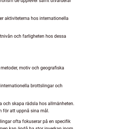
errorism de upplever samt utvärderar
 aktiviteterna hos internationella
otnivån och farligheten hos dessa
as metoder, motiv och geografiska
 internationella brottslingar och
mma och skapa rädsla hos allmänheten.
 för att uppnå sina mål.
lingar ofta fokuserar på en specifik
d men kan ändå ha stor inverkan inom