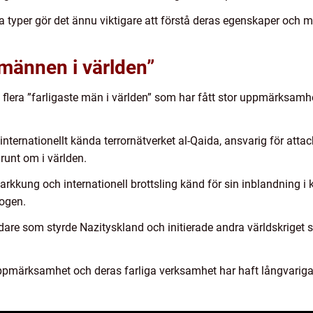
ga typer gör det ännu viktigare att förstå deras egenskaper och
 männen i världen”
 flera ”farligaste män i världen” som har fått stor uppmärksamhet
nternationellt kända terrornätverket al-Qaida, ansvarig för atta
runt om i världen.
rkkung och internationell brottsling känd för sin inblandning i
ogen.
 ledare som styrde Nazityskland och initierade andra världskri
 uppmärksamhet och deras farliga verksamhet har haft långvariga