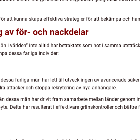
å för att kunna skapa effektiva strategier för att bekämpa och ha
 av för- och nackdelar
 män i världen” inte alltid har betraktats som hot i samma utsträck
a dessa farliga individer:
 dessa farliga män har lett till utvecklingen av avancerade säker
dra attacker och stoppa rekrytering av nya anhängare.
 från dessa män har drivit fram samarbete mellan länder geno
te. Detta har resulterat i effektivare gränskontroller och bättre