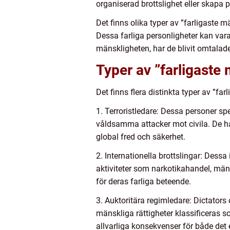
organiserad brottslighet eller skapa po
Det finns olika typer av ”farligaste mä
Dessa farliga personligheter kan vara
mänskligheten, har de blivit omtala
Typer av ”farligaste
Det finns flera distinkta typer av ”fa
1. Terroristledare: Dessa personer sp
våldsamma attacker mot civila. De ha
global fred och säkerhet.
2. Internationella brottslingar: Dessa
aktiviteter som narkotikahandel, mä
för deras farliga beteende.
3. Auktoritära regimledare: Dictators
mänskliga rättigheter klassificeras s
allvarliga konsekvenser för både det