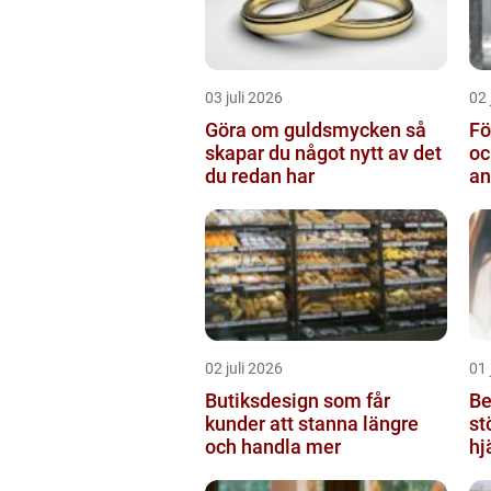
03 juli 2026
02 
Göra om guldsmycken så
Fö
skapar du något nytt av det
oc
du redan har
an
02 juli 2026
01 
Butiksdesign som får
Be
kunder att stanna längre
st
och handla mer
hj