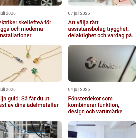
juli 2026
07 juli 2026
ektriker skellefteå för
Att välja rätt
ygga och moderna
assistansbolag trygghet,
installationer
delaktighet och vardag på
dina villkor
juli 2026
04 juli 2026
lja guld: Så får du ut
Fönsterdekor som
st av dina ädelmetaller
kombinerar funktion,
design och varumärke