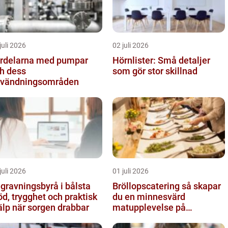
juli 2026
02 juli 2026
rdelarna med pumpar
Hörnlister: Små detaljer
h dess
som gör stor skillnad
vändningsområden
juli 2026
01 juli 2026
gravningsbyrå i bålsta
Bröllopscatering så skapar
öd, trygghet och praktisk
du en minnesvärd
älp när sorgen drabbar
matupplevelse på
bröllopsdagen