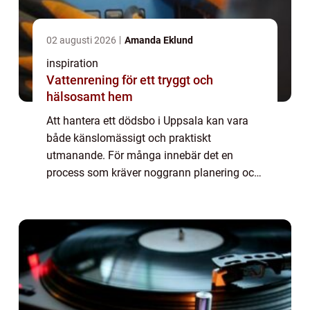
02 augusti 2026
Amanda Eklund
inspiration
Vattenrening för ett tryggt och
hälsosamt hem
Att hantera ett dödsbo i Uppsala kan vara
både känslomässigt och praktiskt
utmanande. För många innebär det en
process som kräver noggrann planering och
beslutsamhet. När dödsboet väl är t...