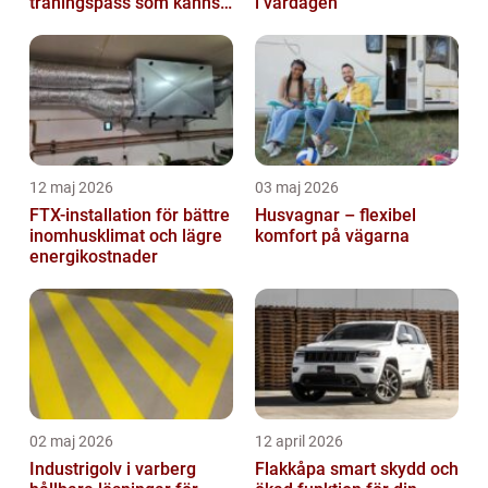
träningspass som känns i
i vardagen
hela kroppen
12 maj 2026
03 maj 2026
FTX-installation för bättre
Husvagnar – flexibel
inomhusklimat och lägre
komfort på vägarna
energikostnader
02 maj 2026
12 april 2026
Industrigolv i varberg
Flakkåpa smart skydd och