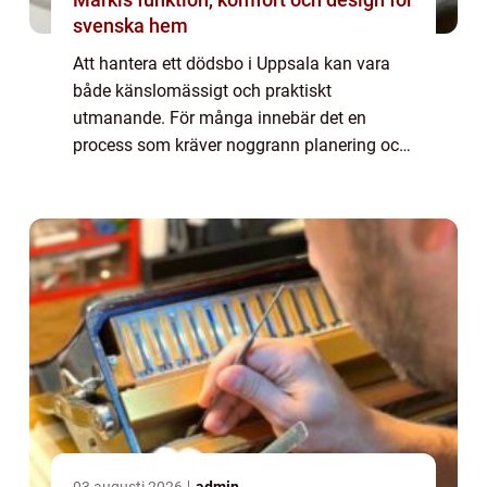
svenska hem
Att hantera ett dödsbo i Uppsala kan vara
både känslomässigt och praktiskt
utmanande. För många innebär det en
process som kräver noggrann planering och
beslutsamhet. När dödsboet väl är t...
03 augusti 2026
admin