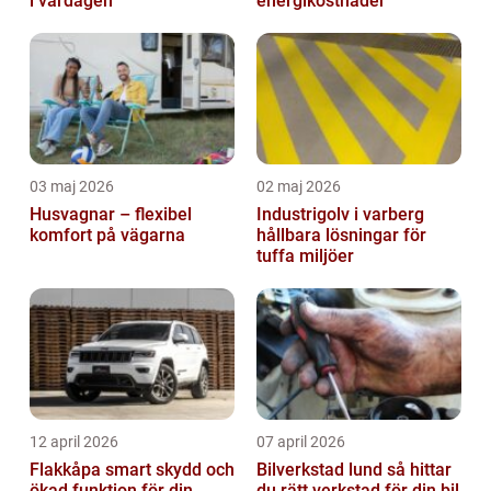
i vardagen
energikostnader
03 maj 2026
02 maj 2026
Husvagnar – flexibel
Industrigolv i varberg
komfort på vägarna
hållbara lösningar för
tuffa miljöer
12 april 2026
07 april 2026
Flakkåpa smart skydd och
Bilverkstad lund så hittar
ökad funktion för din
du rätt verkstad för din bil