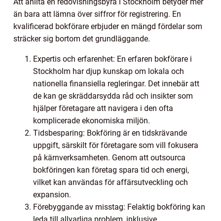
Att anlita en redovisningsbyrå i Stockholm betyder mer
än bara att lämna över siffror för registrering. En
kvalificerad bokförare erbjuder en mängd fördelar som
sträcker sig bortom det grundläggande.
Expertis och erfarenhet: En erfaren bokförare i
Stockholm har djup kunskap om lokala och
nationella finansiella regleringar. Det innebär att
de kan ge skräddarsydda råd och insikter som
hjälper företagare att navigera i den ofta
komplicerade ekonomiska miljön.
Tidsbesparing: Bokföring är en tidskrävande
uppgift, särskilt för företagare som vill fokusera
på kärnverksamheten. Genom att outsourca
bokföringen kan företag spara tid och energi,
vilket kan användas för affärsutveckling och
expansion.
Förebyggande av misstag: Felaktig bokföring kan
leda till allvarliga problem, inklusive