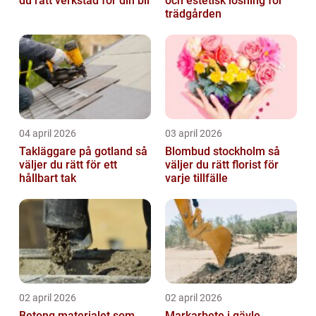
du rätt verkstad för din bil
och estetisk lösning för
trädgården
04 april 2026
03 april 2026
Takläggare på gotland så
Blombud stockholm så
väljer du rätt för ett
väljer du rätt florist för
hållbart tak
varje tillfälle
02 april 2026
02 april 2026
Betong materialet som
Markarbete i gävle