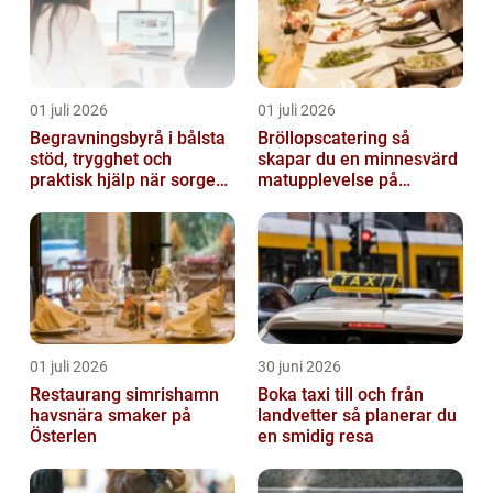
01 juli 2026
01 juli 2026
Begravningsbyrå i bålsta
Bröllopscatering så
stöd, trygghet och
skapar du en minnesvärd
praktisk hjälp när sorgen
matupplevelse på
drabbar
bröllopsdagen
01 juli 2026
30 juni 2026
Restaurang simrishamn
Boka taxi till och från
havsnära smaker på
landvetter så planerar du
Österlen
en smidig resa