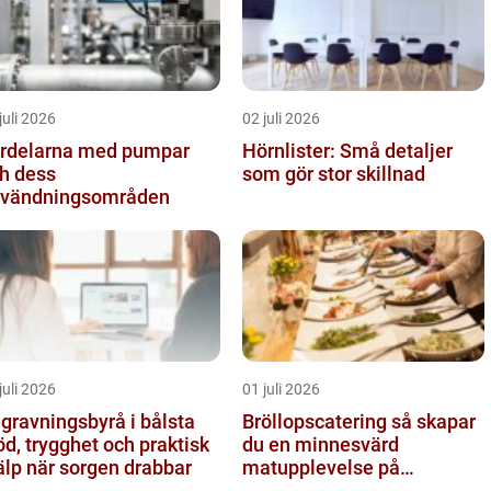
juli 2026
02 juli 2026
rdelarna med pumpar
Hörnlister: Små detaljer
h dess
som gör stor skillnad
vändningsområden
juli 2026
01 juli 2026
gravningsbyrå i bålsta
Bröllopscatering så skapar
öd, trygghet och praktisk
du en minnesvärd
älp när sorgen drabbar
matupplevelse på
bröllopsdagen