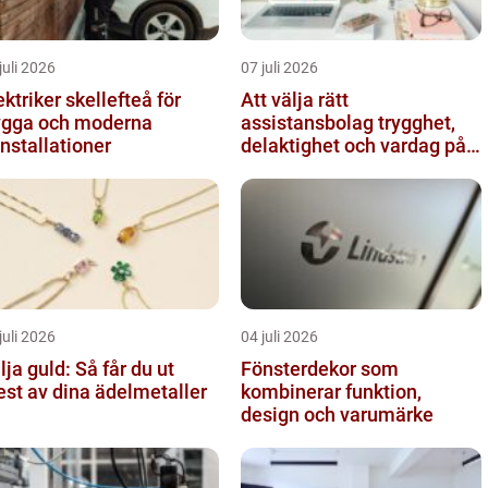
juli 2026
07 juli 2026
ektriker skellefteå för
Att välja rätt
ygga och moderna
assistansbolag trygghet,
installationer
delaktighet och vardag på
dina villkor
juli 2026
04 juli 2026
lja guld: Så får du ut
Fönsterdekor som
st av dina ädelmetaller
kombinerar funktion,
design och varumärke