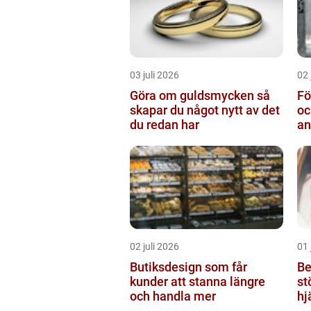
03 juli 2026
02 
Göra om guldsmycken så
Fö
skapar du något nytt av det
oc
du redan har
an
02 juli 2026
01 
Butiksdesign som får
Be
kunder att stanna längre
st
och handla mer
hj