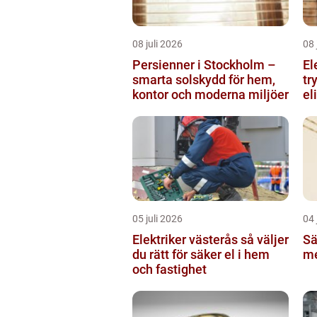
08 juli 2026
08 
Persienner i Stockholm –
El
smarta solskydd för hem,
tr
kontor och moderna miljöer
el
05 juli 2026
04 
Elektriker västerås så väljer
Sä
du rätt för säker el i hem
me
och fastighet