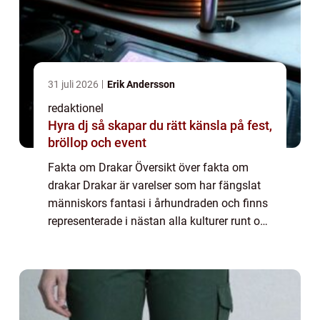
31 juli 2026
Erik Andersson
redaktionel
Hyra dj så skapar du rätt känsla på fest,
bröllop och event
Fakta om Drakar Översikt över fakta om
drakar Drakar är varelser som har fängslat
människors fantasi i århundraden och finns
representerade i nästan alla kulturer runt om
i världen. Dessa mytiska varelser har ofta
förknippats med styrka, visdom och m...