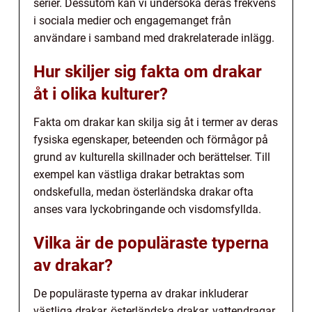
serier. Dessutom kan vi undersöka deras frekvens
i sociala medier och engagemanget från
användare i samband med drakrelaterade inlägg.
Hur skiljer sig fakta om drakar
åt i olika kulturer?
Fakta om drakar kan skilja sig åt i termer av deras
fysiska egenskaper, beteenden och förmågor på
grund av kulturella skillnader och berättelser. Till
exempel kan västliga drakar betraktas som
ondskefulla, medan österländska drakar ofta
anses vara lyckobringande och visdomsfyllda.
Vilka är de populäraste typerna
av drakar?
De populäraste typerna av drakar inkluderar
västliga drakar, österländska drakar, vattendragar,