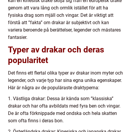
kan en kinesisk drake skilja sig från en europeisk drake
genom att vara lång och ormlik istället för att ha
fysiska drag som mjäll och vingar. Det är viktigt att
förstå att ”fakta” om drakar är subjektivt och kan
variera beroende på berättelser, legender och mästares
fantasier.
Typer av drakar och deras
popularitet
Det finns ett flertal olika typer av drakar inom myter och
legender, och varje typ har sina egna unika egenskaper.
Här är några av de populäraste draktyperna:
1. Västliga drakar: Dessa är kända som ”klassiska”
drakar och har ofta avbildats med fyra ben och vingar.
De är ofta förknippade med ondska och hela skatten
som ofta finns i deras bon.
2. Österländska drakar: Kinesiska och japanska drakar