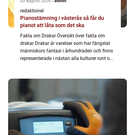
03 augusti 2026
admin
redaktionel
Pianostämning i västerås så får du
pianot att låta som det ska
Fakta om Drakar Översikt över fakta om
drakar Drakar är varelser som har fängslat
människors fantasi i århundraden och finns
representerade i nästan alla kulturer runt om
i världen. Dessa mytiska varelser har ofta
förknippats med styrka, visdom och m...