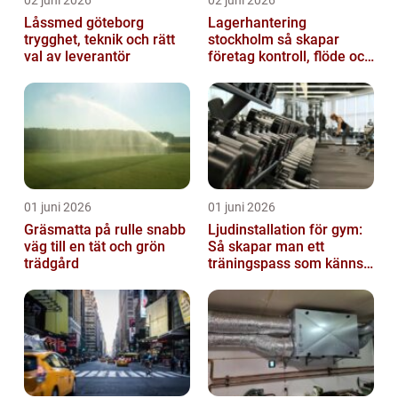
02 juni 2026
02 juni 2026
Låssmed göteborg
Lagerhantering
trygghet, teknik och rätt
stockholm så skapar
val av leverantör
företag kontroll, flöde och
lägre kostnader
01 juni 2026
01 juni 2026
Gräsmatta på rulle snabb
Ljudinstallation för gym:
väg till en tät och grön
Så skapar man ett
trädgård
träningspass som känns i
hela kroppen