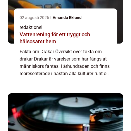
02 augusti 2026
Amanda Eklund
redaktionel
Vattenrening för ett tryggt och
hälsosamt hem
Fakta om Drakar Översikt över fakta om
drakar Drakar är varelser som har fängslat
människors fantasi i århundraden och finns
representerade i nästan alla kulturer runt om
i världen. Dessa mytiska varelser har ofta
förknippats med styrka, visdom och m...