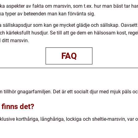
 olika aspekter av fakta om marsvin, som t.ex. hur man bäst tar 
ika typer av beteenden man kan förvänta sig.
a sällskapsdjur som kan ge mycket glädje och sällskap. Oavsett 
t och kärleksfullt husdjur. Se till att ge dem en hälsosam kost,
 ditt marsvin.
FAQ
tillhör gnagarfamiljen. Det är ett socialt djur med mjuk päls oc
 finns det?
inklusive korthåriga, långhåriga, lockiga och sheltie-marsvin, va