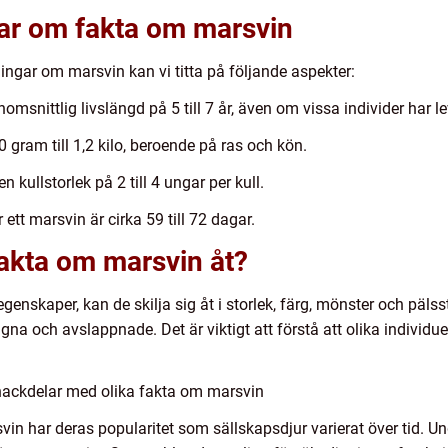
gar om fakta om marsvin
ingar om marsvin kan vi titta på följande aspekter:
snittlig livslängd på 5 till 7 år, även om vissa individer har levt
0 gram till 1,2 kilo, beroende på ras och kön.
n kullstorlek på 2 till 4 ungar per kull.
 ett marsvin är cirka 59 till 72 dagar.
 fakta om marsvin åt?
egenskaper, kan de skilja sig åt i storlek, färg, mönster och päls
a och avslappnade. Det är viktigt att förstå att olika individue
nackdelar med olika fakta om marsvin
svin har deras popularitet som sällskapsdjur varierat över tid.