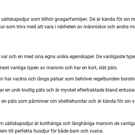
å sällskapsdjur som tillhör gnagarfamiljen. De är kända för sin 
djur som trivs med att vara i närheten av människor och andra m
n, var och en med sina egna unika egenskaper. De vanligaste type
est vanliga typen av marsvin och har en kort, slät päls.
 har vackra och långa pälsar som behöver regelbunden borstnin
 en unik krullig päls och är mycket eftertraktade bland entusias
r en päls som påminner om sheltiehundar och är kända för sin 
som sällskapsdjur är korthåriga och långhåriga marsvin de vanlig
em till perfekta husdjur för både barn och vuxna.