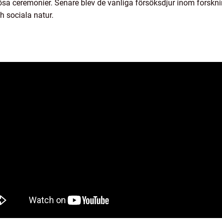
iösa ceremonier. Senare blev de vanliga försöksdjur inom forskni
h sociala natur.