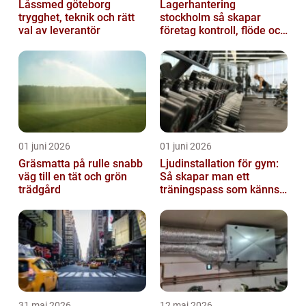
Låssmed göteborg
Lagerhantering
trygghet, teknik och rätt
stockholm så skapar
val av leverantör
företag kontroll, flöde och
lägre kostnader
01 juni 2026
01 juni 2026
Gräsmatta på rulle snabb
Ljudinstallation för gym:
väg till en tät och grön
Så skapar man ett
trädgård
träningspass som känns i
hela kroppen
31 maj 2026
12 maj 2026