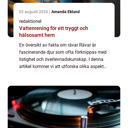
02 augusti 2026
Amanda Eklund
redaktionel
Vattenrening för ett tryggt och
hälsosamt hem
En översikt av fakta om rävar Rävar är
fascinerande djur som ofta förknippas med
listighet och överlevnadskunskap. I denna
artikel kommer vi att utforska olika aspekter
av fakta om rävar, inklusive deras typer,
popularitet och historiska för- och nac...