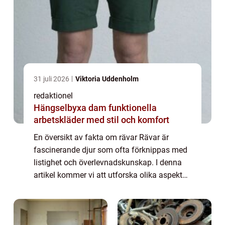
31 juli 2026
Viktoria Uddenholm
redaktionel
Hängselbyxa dam funktionella
arbetskläder med stil och komfort
En översikt av fakta om rävar Rävar är
fascinerande djur som ofta förknippas med
listighet och överlevnadskunskap. I denna
artikel kommer vi att utforska olika aspekter
av fakta om rävar, inklusive deras typer,
popularitet och historiska för- och nac...