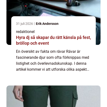
31 juli 2026
Erik Andersson
redaktionel
Hyra dj så skapar du rätt känsla på fest,
bröllop och event
En översikt av fakta om rävar Rävar är
fascinerande djur som ofta förknippas med
listighet och överlevnadskunskap. I denna
artikel kommer vi att utforska olika aspekter
av fakta om rävar, inklusive deras typer,
popularitet och historiska för- och nac...