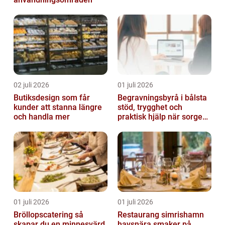
02 juli 2026
01 juli 2026
Butiksdesign som får
Begravningsbyrå i bålsta
kunder att stanna längre
stöd, trygghet och
och handla mer
praktisk hjälp när sorgen
drabbar
01 juli 2026
01 juli 2026
Bröllopscatering så
Restaurang simrishamn
skapar du en minnesvärd
havsnära smaker på