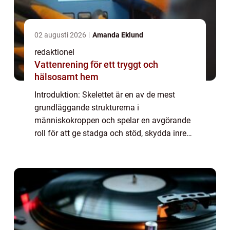
02 augusti 2026
Amanda Eklund
redaktionel
Vattenrening för ett tryggt och
hälsosamt hem
Introduktion: Skelettet är en av de mest
grundläggande strukturerna i
människokroppen och spelar en avgörande
roll för att ge stadga och stöd, skydda inre
organ och möjliggöra rörelse. I denna artikel
kommer vi att ge en omfattande
genomgång av fakta...