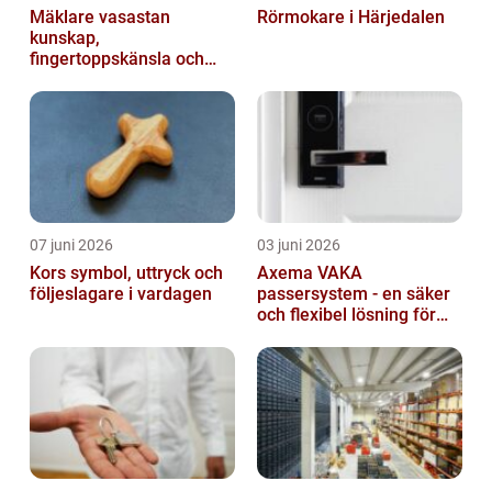
Mäklare vasastan
Rörmokare i Härjedalen
kunskap,
fingertoppskänsla och
trygg affär
07 juni 2026
03 juni 2026
Kors symbol, uttryck och
Axema VAKA
följeslagare i vardagen
passersystem - en säker
och flexibel lösning för
dig