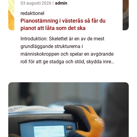
03 augusti 2026
admin
redaktionel
Pianostämning i västerås så får du
pianot att låta som det ska
Introduktion: Skelettet är en av de mest
grundläggande strukturerna i
människokroppen och spelar en avgörande
roll för att ge stadga och stöd, skydda inre
organ och möjliggöra rörelse. I denna artikel
kommer vi att ge en omfattande
genomgång av fakta...