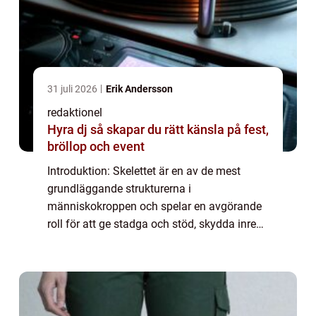
31 juli 2026
Erik Andersson
redaktionel
Hyra dj så skapar du rätt känsla på fest,
bröllop och event
Introduktion: Skelettet är en av de mest
grundläggande strukturerna i
människokroppen och spelar en avgörande
roll för att ge stadga och stöd, skydda inre
organ och möjliggöra rörelse. I denna artikel
kommer vi att ge en omfattande
genomgång av fakta...