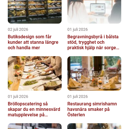
02 juli 2026
01 juli 2026
Butiksdesign som får
Begravningsbyrå i bålsta
kunder att stanna längre
stöd, trygghet och
och handla mer
praktisk hjälp när sorgen
drabbar
01 juli 2026
01 juli 2026
Bröllopscatering så
Restaurang simrishamn
skapar du en minnesvärd
havsnära smaker på
matupplevelse på
Österlen
bröllopsdagen