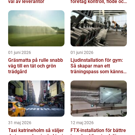
val av leverantör
företag kontroll, flöde och
lägre kostnader
01 juni 2026
01 juni 2026
Gräsmatta på rulle snabb
Ljudinstallation för gym:
väg till en tät och grön
Så skapar man ett
trädgård
träningspass som känns i
hela kroppen
31 maj 2026
12 maj 2026
Taxi katrineholm så väljer
FTX-installation för bättre