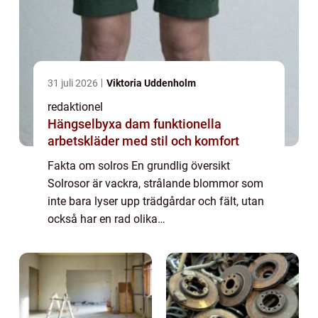
31 juli 2026
Viktoria Uddenholm
redaktionel
Hängselbyxa dam funktionella
arbetskläder med stil och komfort
Fakta om solros En grundlig översikt
Solrosor är vackra, strålande blommor som
inte bara lyser upp trädgårdar och fält, utan
också har en rad olika
användningsområden. I denna artikel
kommer vi att fördjupa oss i fakta om
solros, inklusive informatio...