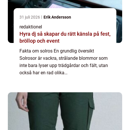
31 juli 2026
Erik Andersson
redaktionel
Hyra dj så skapar du rätt känsla på fest,
bröllop och event
Fakta om solros En grundlig översikt
Solrosor är vackra, strålande blommor som
inte bara lyser upp trädgårdar och fält, utan
också har en rad olika
användningsområden. I denna artikel
kommer vi att fördjupa oss i fakta om
solros, inklusive informatio...