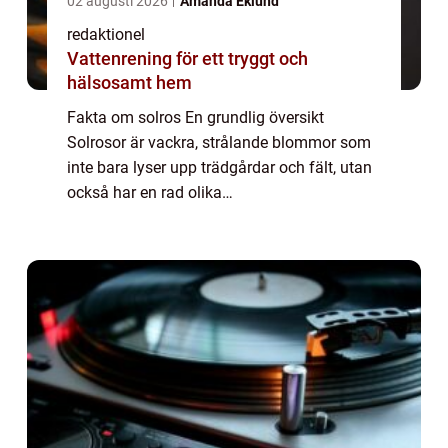
02 augusti 2026
Amanda Eklund
redaktionel
Vattenrening för ett tryggt och
hälsosamt hem
Fakta om solros En grundlig översikt
Solrosor är vackra, strålande blommor som
inte bara lyser upp trädgårdar och fält, utan
också har en rad olika
användningsområden. I denna artikel
kommer vi att fördjupa oss i fakta om
solros, inklusive informatio...