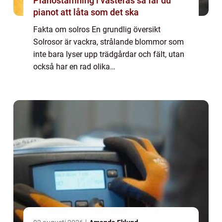
Pianostämning i västerås så får du
pianot att låta som det ska
Fakta om solros En grundlig översikt
Solrosor är vackra, strålande blommor som
inte bara lyser upp trädgårdar och fält, utan
också har en rad olika
användningsområden. I denna artikel
kommer vi att fördjupa oss i fakta om
solros, inklusive informatio...