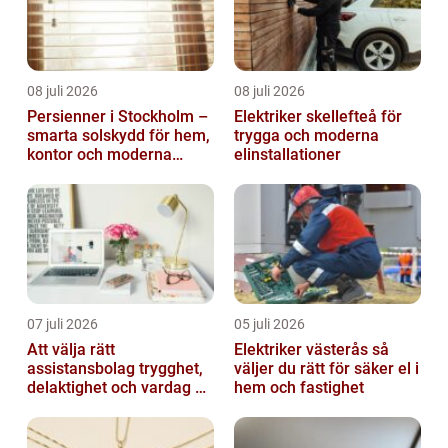
08 juli 2026
08 juli 2026
Persienner i Stockholm –
Elektriker skellefteå för
smarta solskydd för hem,
trygga och moderna
kontor och moderna
elinstallationer
miljöer
07 juli 2026
05 juli 2026
Att välja rätt
Elektriker västerås så
assistansbolag trygghet,
väljer du rätt för säker el i
delaktighet och vardag på
hem och fastighet
dina villkor