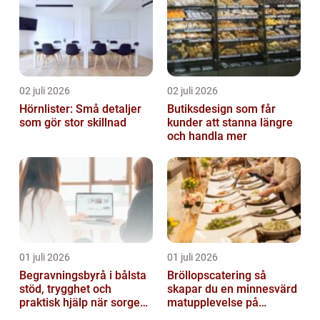
02 juli 2026
02 juli 2026
Hörnlister: Små detaljer
Butiksdesign som får
som gör stor skillnad
kunder att stanna längre
och handla mer
01 juli 2026
01 juli 2026
Begravningsbyrå i bålsta
Bröllopscatering så
stöd, trygghet och
skapar du en minnesvärd
praktisk hjälp när sorgen
matupplevelse på
drabbar
bröllopsdagen