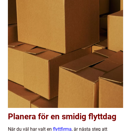
Planera för en smidig flyttdag
När du väl har valt en
flyttfirma
, är nästa steg att