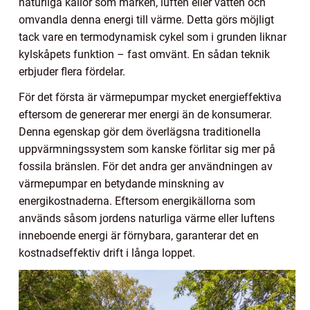
naturliga källor som marken, luften eller vatten och
omvandla denna energi till värme. Detta görs möjligt
tack vare en termodynamisk cykel som i grunden liknar
kylskåpets funktion – fast omvänt. En sådan teknik
erbjuder flera fördelar.
För det första är värmepumpar mycket energieffektiva
eftersom de genererar mer energi än de konsumerar.
Denna egenskap gör dem överlägsna traditionella
uppvärmningssystem som kanske förlitar sig mer på
fossila bränslen. För det andra ger användningen av
värmepumpar en betydande minskning av
energikostnaderna. Eftersom energikällorna som
används såsom jordens naturliga värme eller luftens
inneboende energi är förnybara, garanterar det en
kostnadseffektiv drift i långa loppet.