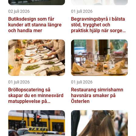
02 juli 2026
01 juli 2026
Butiksdesign som får
Begravningsbyrå i bålsta
kunder att stanna längre
stöd, trygghet och
och handla mer
praktisk hjälp när sorgen
drabbar
01 juli 2026
01 juli 2026
Bröllopscatering så
Restaurang simrishamn
skapar du en minnesvärd
havsnära smaker på
matupplevelse på
Österlen
bröllopsdagen