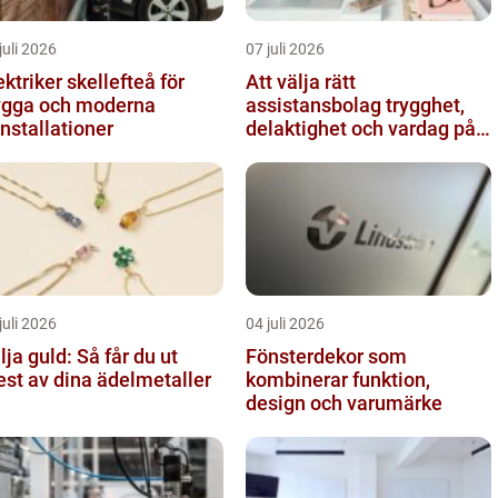
juli 2026
07 juli 2026
ektriker skellefteå för
Att välja rätt
ygga och moderna
assistansbolag trygghet,
installationer
delaktighet och vardag på
dina villkor
juli 2026
04 juli 2026
lja guld: Så får du ut
Fönsterdekor som
st av dina ädelmetaller
kombinerar funktion,
design och varumärke