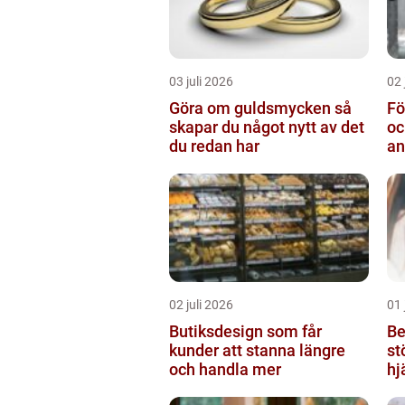
03 juli 2026
02 
Göra om guldsmycken så
Fö
skapar du något nytt av det
oc
du redan har
an
02 juli 2026
01 
Butiksdesign som får
Be
kunder att stanna längre
st
och handla mer
hj