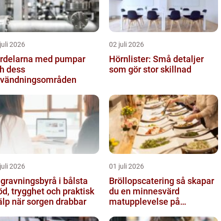
juli 2026
02 juli 2026
rdelarna med pumpar
Hörnlister: Små detaljer
h dess
som gör stor skillnad
vändningsområden
juli 2026
01 juli 2026
gravningsbyrå i bålsta
Bröllopscatering så skapar
öd, trygghet och praktisk
du en minnesvärd
älp när sorgen drabbar
matupplevelse på
bröllopsdagen