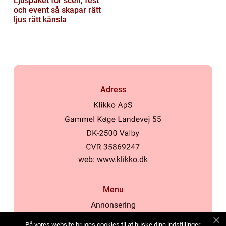
Ljuspaket för scen, fest
och event så skapar rätt
ljus rätt känsla
Adress
web:
www.klikko.dk
Menu
Annonsering
Om oss
På vores website bruges cookies til at huske dine indstillinger,