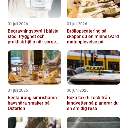
01 juli 2026
01 juli 2026
Begravningsbyrå i bålsta
Bröllopscatering så
stöd, trygghet och
skapar du en minnesvärd
praktisk hjälp när sorgen
matupplevelse på
drabbar
bröllopsdagen
01 juli 2026
30 juni 2026
Restaurang simrishamn
Boka taxi till och från
havsnära smaker på
landvetter så planerar du
Österlen
en smidig resa