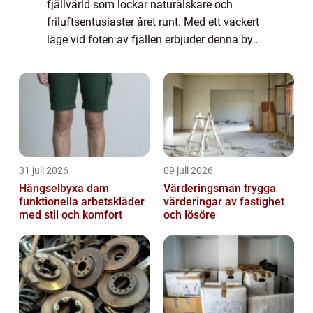
fjällvärld som lockar naturälskare och
friluftsentusiaster året runt. Med ett vackert
läge vid foten av fjällen erbjuder denna by
både en fridfull atmosf&aum...
31 juli 2026
09 juli 2026
Hängselbyxa dam
Värderingsman trygga
funktionella arbetskläder
värderingar av fastighet
med stil och komfort
och lösöre