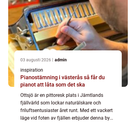
03 augusti 2026
admin
inspiration
Pianostämning i västerås så får du
pianot att låta som det ska
Ottsjö är en pittoresk plats i Jämtlands
fjällvärld som lockar naturälskare och
friluftsentusiaster året runt. Med ett vackert
läge vid foten av fjällen erbjuder denna by
både en fridfull atmosf&aum...