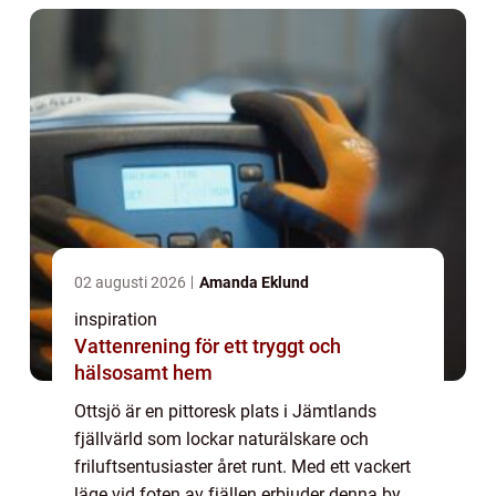
02 augusti 2026
Amanda Eklund
inspiration
Vattenrening för ett tryggt och
hälsosamt hem
Ottsjö är en pittoresk plats i Jämtlands
fjällvärld som lockar naturälskare och
friluftsentusiaster året runt. Med ett vackert
läge vid foten av fjällen erbjuder denna by