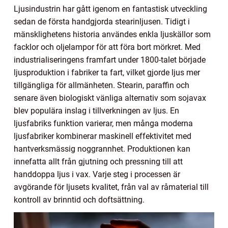
Ljusindustrin har gått igenom en fantastisk utveckling
sedan de första handgjorda stearinljusen. Tidigt i
mänsklighetens historia användes enkla ljuskällor som
facklor och oljelampor för att föra bort mörkret. Med
industrialiseringens framfart under 1800-talet började
ljusproduktion i fabriker ta fart, vilket gjorde ljus mer
tillgängliga för allmänheten. Stearin, paraffin och
senare även biologiskt vänliga alternativ som sojavax
blev populära inslag i tillverkningen av ljus. En
ljusfabriks funktion varierar, men många moderna
ljusfabriker kombinerar maskinell effektivitet med
hantverksmässig noggrannhet. Produktionen kan
innefatta allt från gjutning och pressning till att
handdoppa ljus i vax. Varje steg i processen är
avgörande för ljusets kvalitet, från val av råmaterial till
kontroll av brinntid och doftsättning.