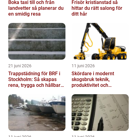
Boka taxi till och från
Frisör kristianstad så
landvetter så planerar du
hittar du rätt salong för
en smidig resa
ditt hår
21 juni 2026
11 juni 2026
Trappstädning för BRF i
Skördare i modernt
Stockholm: Så skapas
skogsbruk teknik,
rena, trygga och hållbara
produktivitet och
trapphus
hållbarhet