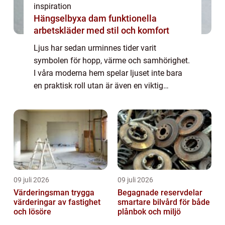
inspiration
Hängselbyxa dam funktionella
arbetskläder med stil och komfort
Ljus har sedan urminnes tider varit
symbolen för hopp, värme och samhörighet.
I våra moderna hem spelar ljuset inte bara
en praktisk roll utan är även en viktig
interiördetalj som skänker atmosfär och
kan...
09 juli 2026
09 juli 2026
Värderingsman trygga
Begagnade reservdelar
värderingar av fastighet
smartare bilvård för både
och lösöre
plånbok och miljö