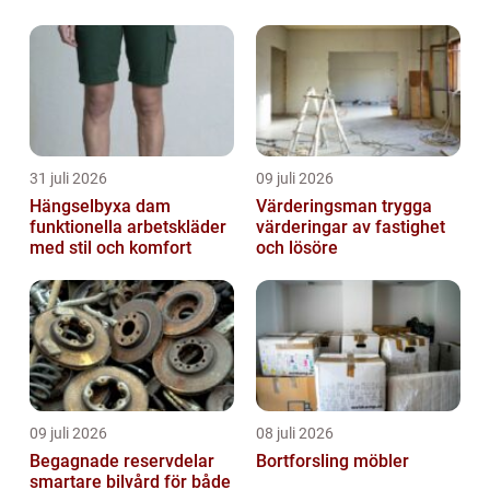
vaccinerna, diskutera deras skillnader och
likheter, presentera relevant statistik och ta
...
31 juli 2026
09 juli 2026
Hängselbyxa dam
Värderingsman trygga
funktionella arbetskläder
värderingar av fastighet
med stil och komfort
och lösöre
09 juli 2026
08 juli 2026
Begagnade reservdelar
Bortforsling möbler
smartare bilvård för både