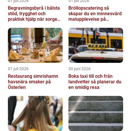
01 juli 2026
01 juli 2026
Begravningsbyrå i bålsta
Bröllopscatering så
stöd, trygghet och
skapar du en minnesvärd
praktisk hjälp när sorgen
matupplevelse på
drabbar
bröllopsdagen
01 juli 2026
30 juni 2026
Restaurang simrishamn
Boka taxi till och från
havsnära smaker på
landvetter så planerar du
Österlen
en smidig resa