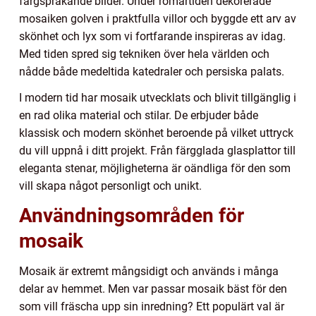
färgsprakande bilder. Under romartiden dekorerade
mosaiken golven i praktfulla villor och byggde ett arv av
skönhet och lyx som vi fortfarande inspireras av idag.
Med tiden spred sig tekniken över hela världen och
nådde både medeltida katedraler och persiska palats.
I modern tid har mosaik utvecklats och blivit tillgänglig i
en rad olika material och stilar. De erbjuder både
klassisk och modern skönhet beroende på vilket uttryck
du vill uppnå i ditt projekt. Från färgglada glasplattor till
eleganta stenar, möjligheterna är oändliga för den som
vill skapa något personligt och unikt.
Användningsområden för
mosaik
Mosaik är extremt mångsidigt och används i många
delar av hemmet. Men var passar mosaik bäst för den
som vill fräscha upp sin inredning? Ett populärt val är