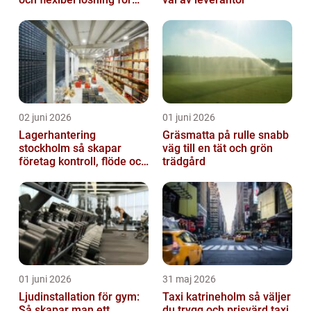
dig
02 juni 2026
01 juni 2026
Lagerhantering
Gräsmatta på rulle snabb
stockholm så skapar
väg till en tät och grön
företag kontroll, flöde och
trädgård
lägre kostnader
01 juni 2026
31 maj 2026
Ljudinstallation för gym:
Taxi katrineholm så väljer
Så skapar man ett
du trygg och prisvärd taxi