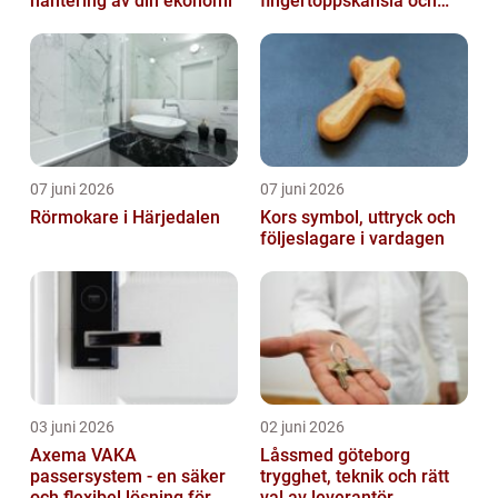
hantering av din ekonomi
fingertoppskänsla och
trygg affär
07 juni 2026
07 juni 2026
Rörmokare i Härjedalen
Kors symbol, uttryck och
följeslagare i vardagen
03 juni 2026
02 juni 2026
Axema VAKA
Låssmed göteborg
passersystem - en säker
trygghet, teknik och rätt
och flexibel lösning för
val av leverantör