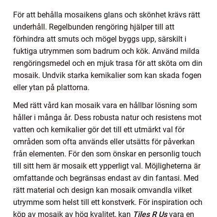
För att behålla mosaikens glans och skönhet krävs rätt
underhåll. Regelbunden rengöring hjälper till att
förhindra att smuts och mögel byggs upp, särskilt i
fuktiga utrymmen som badrum och kök. Använd milda
rengöringsmedel och en mjuk trasa för att sköta om din
mosaik. Undvik starka kemikalier som kan skada fogen
eller ytan på plattorna.
Med rätt vård kan mosaik vara en hållbar lösning som
håller i många år. Dess robusta natur och resistens mot
vatten och kemikalier gör det till ett utmärkt val för
områden som ofta används eller utsätts för påverkan
från elementen. För den som önskar en personlig touch
till sitt hem är mosaik ett ypperligt val. Möjligheterna är
omfattande och begränsas endast av din fantasi. Med
rätt material och design kan mosaik omvandla vilket
utrymme som helst till ett konstverk. För inspiration och
köp av mosaik av hög kvalitet, kan
Tiles R Us
vara en