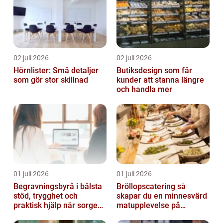
02 juli 2026
02 juli 2026
Hörnlister: Små detaljer
Butiksdesign som får
som gör stor skillnad
kunder att stanna längre
och handla mer
01 juli 2026
01 juli 2026
Begravningsbyrå i bålsta
Bröllopscatering så
stöd, trygghet och
skapar du en minnesvärd
praktisk hjälp när sorgen
matupplevelse på
drabbar
bröllopsdagen