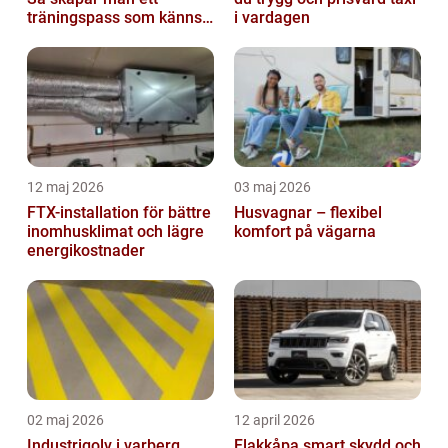
träningspass som känns i
i vardagen
hela kroppen
12 maj 2026
03 maj 2026
FTX-installation för bättre
Husvagnar – flexibel
inomhusklimat och lägre
komfort på vägarna
energikostnader
02 maj 2026
12 april 2026
Industrigolv i varberg
Flakkåpa smart skydd och