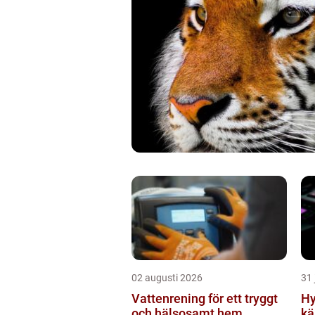
02 augusti 2026
31 
Vattenrening för ett tryggt
Hyra dj 
och hälsosamt hem
kä