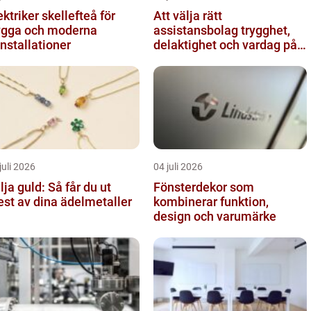
ektriker skellefteå för
Att välja rätt
ygga och moderna
assistansbolag trygghet,
installationer
delaktighet och vardag på
dina villkor
juli 2026
04 juli 2026
lja guld: Så får du ut
Fönsterdekor som
st av dina ädelmetaller
kombinerar funktion,
design och varumärke