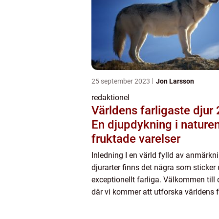
25 september 2023
Jon Larsson
redaktionel
Världens farligaste djur
En djupdykning i nature
fruktade varelser
Inledning I en värld fylld av anmärk
djurarter finns det några som sticker
exceptionellt farliga. Välkommen till 
där vi kommer att utforska världens f
djur 2023. Vi kommer att ge en omfa
översikt över des...