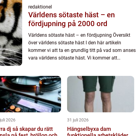
redaktionel
Världens sötaste häst – en
fördjupning på 2000 ord
Världens sötaste häst – en fördjupning Översikt
över världens sötaste häst I den här artikeln
kommer vi att ta en grundlig titt på vad som anses
vara världens sötaste häst. Vi kommer att
utforska olika aspekter som dess egenskaper,
popularitet ...
juli 2026
31 juli 2026
så skapar du rätt
Hängselbyxa dam
nsla på fest, bröllop och
funktionella arbetskläder