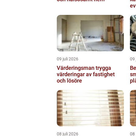
ev
09 juli 2026
09 
Värderingsman trygga
Be
värderingar av fastighet
sm
och lösöre
pl
08 juli 2026
08 