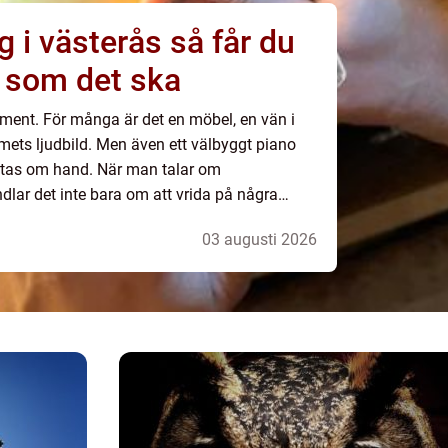
sterås så får du
a som det ska
rument. För många är det en möbel, en vän i
ets ljudbild. Men även ett välbyggt piano
e tas om hand. När man talar om
lar det inte bara om att vrida på några
tt bevara värdet på instrumentet, skydda
03 augusti 2026