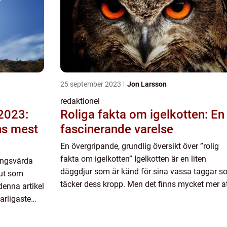
25 september 2023
Jon Larsson
redaktionel
 2023:
Roliga fakta om igelkotten: En
ns mest
fascinerande varelse
En övergripande, grundlig översikt över ”rolig
fakta om igelkotten” Igelkotten är en liten
ningsvärda
däggdjur som är känd för sina vassa taggar 
 ut som
täcker dess kropp. Men det finns mycket mer a
denna artikel
lära om dessa söta varelser än vad som möter
arligaste
ögat. N...
ttande