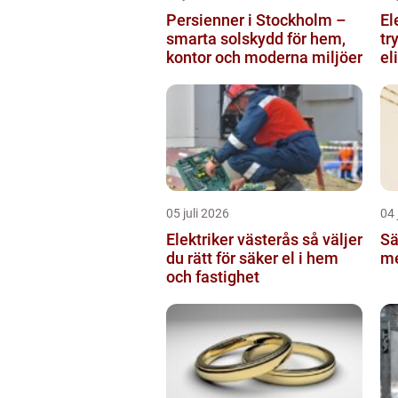
Persienner i Stockholm –
El
smarta solskydd för hem,
tr
kontor och moderna miljöer
el
05 juli 2026
04 
Elektriker västerås så väljer
Sä
du rätt för säker el i hem
me
och fastighet