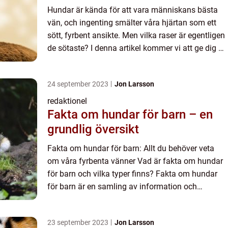
Hundar är kända för att vara människans bästa
vän, och ingenting smälter våra hjärtan som ett
sött, fyrbent ansikte. Men vilka raser är egentligen
de sötaste? I denna artikel kommer vi att ge dig en
grundlig översikt över några av de mest
bedårande h...
24 september 2023
Jon Larsson
redaktionel
Fakta om hundar för barn – en
grundlig översikt
Fakta om hundar för barn: Allt du behöver veta
om våra fyrbenta vänner Vad är fakta om hundar
för barn och vilka typer finns? Fakta om hundar
för barn är en samling av information och
kunskap som är anpassad speciellt för barn i
olika åldrar. Det fok...
23 september 2023
Jon Larsson