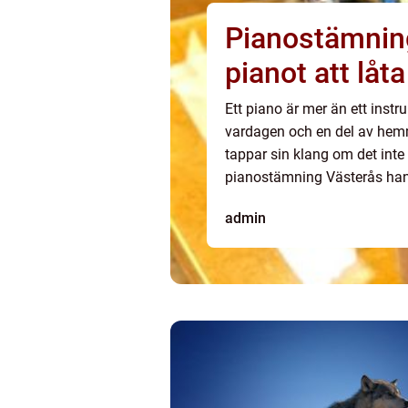
Pianostämning i vä
pianot att låt
Ett piano är mer än ett inst
vardagen och en del av hemm
tappar sin klang om det int
pianostämning Västerås hand
stämmisar. Det handlar om a
admin
mekaniken och s...