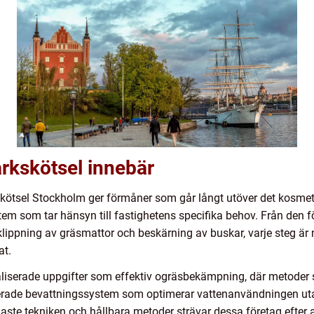
rkskötsel innebär
rkskötsel Stockholm ger förmåner som går långt utöver det kosme
tem som tar hänsyn till fastighetens specifika behov. Från den f
ippning av gräsmattor och beskärning av buskar, varje steg är 
at.
aliserade uppgifter som effektiv ogräsbekämpning, där metode
rade bevattningssystem som optimerar vattenanvändningen utan
ste tekniken och hållbara metoder strävar dessa företag efter 