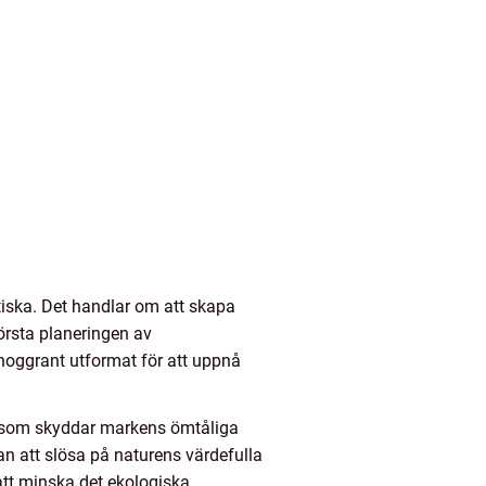
tiska. Det handlar om att skapa
örsta planeringen av
noggrant utformat för att uppnå
r som skyddar markens ömtåliga
 att slösa på naturens värdefulla
att minska det ekologiska