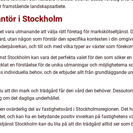
r framstående landskapsarbete.
rantör i Stockholm
et vara utmanande att välja rätt företag för markskötseltjänst. D
d, utan någon som förstår den specifika kontexten i din omgivn
väderpåverkan, och till och med vilka typer av växter som föreko
nst Stockholm kan vara det perfekta valet för den som söker en p
ecklat en förståelse för de unika utmaningar och möjligheterna 
 individuella behov, och de erbjuder allt från grundläggande un
du att din mark och trädgård får den vård den behöver. Dessutom f
 om det dagliga underhållet.
n ovärderlig del av fastighetsvård i Stockholmsregionen. Det 
tet, och kan ha en betydande positiv inverkan på fastighetens vär
tjänst Stockholm kan du lita på att din trädgård alltid ser som bä