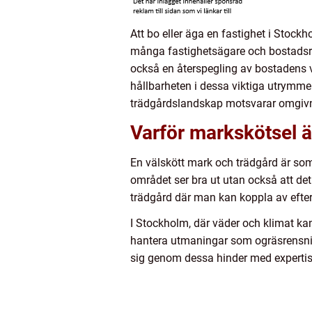
Att bo eller äga en fastighet i Stoc
många fastighetsägare och bostadsrät
också en återspegling av bostadens v
hållbarheten i dessa viktiga utrymme
trädgårdslandskap motsvarar omgivn
Varför markskötsel är
En välskött mark och trädgård är som e
området ser bra ut utan också att det
trädgård där man kan koppla av efte
I Stockholm, där väder och klimat ka
hantera utmaningar som ogräsrensning
sig genom dessa hinder med expertis 