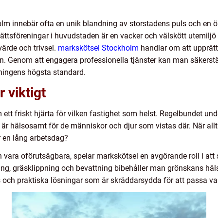
kholm innebär ofta en unik blandning av storstadens puls och en
tsföreningar i huvudstaden är en vacker och välskött utemiljö i
ärde och trivsel.
markskötsel Stockholm
handlar om att upprätt
n. Genom att engagera professionella tjänster kan man säkerställ
ingens högsta standard.
 viktigt
tt friskt hjärta för vilken fastighet som helst. Regelbundet unde
 är hälsosamt för de människor och djur som vistas där. När all
r en lång arbetsdag?
n vara oförutsägbara, spelar markskötsel en avgörande roll i at
, gräsklippning och bevattning bibehåller man grönskans hälsa 
och praktiska lösningar som är skräddarsydda för att passa var