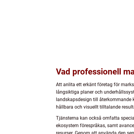
Vad professionell ma
Att anlita ett erkänt företag för ma
långsiktiga planer och underhållssys
landskapsdesign till återkommande kl
hållbara och visuellt tilltalande result
Tjänsterna kan också omfatta speci
ekosystem förespråkas, samt avance
resurser. Genom att använda den sena