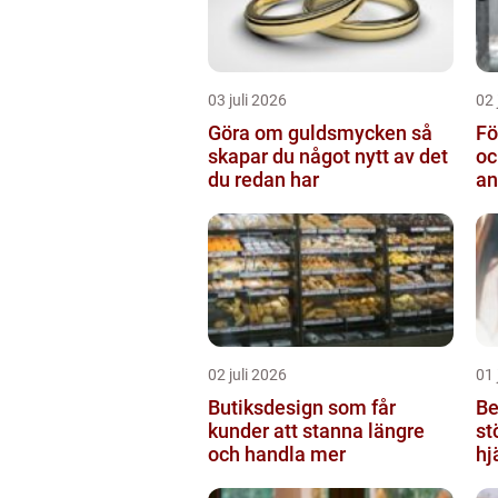
03 juli 2026
02 
Göra om guldsmycken så
Fö
skapar du något nytt av det
oc
du redan har
an
02 juli 2026
01 
Butiksdesign som får
Be
kunder att stanna längre
st
och handla mer
hj