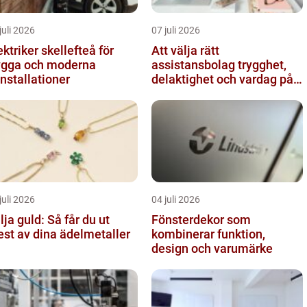
juli 2026
07 juli 2026
ektriker skellefteå för
Att välja rätt
ygga och moderna
assistansbolag trygghet,
installationer
delaktighet och vardag på
dina villkor
juli 2026
04 juli 2026
lja guld: Så får du ut
Fönsterdekor som
st av dina ädelmetaller
kombinerar funktion,
design och varumärke