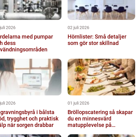
juli 2026
02 juli 2026
rdelarna med pumpar
Hörnlister: Små detaljer
h dess
som gör stor skillnad
vändningsområden
juli 2026
01 juli 2026
gravningsbyrå i bålsta
Bröllopscatering så skapar
öd, trygghet och praktisk
du en minnesvärd
älp när sorgen drabbar
matupplevelse på
bröllopsdagen