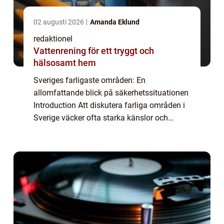
02 augusti 2026
Amanda Eklund
redaktionel
Vattenrening för ett tryggt och
hälsosamt hem
Sveriges farligaste områden: En
allomfattande blick på säkerhetssituationen
Introduction Att diskutera farliga områden i
Sverige väcker ofta starka känslor och
debatter. Men det är viktigt att grundligt
granska och förstå situationen för att kunna
vi...