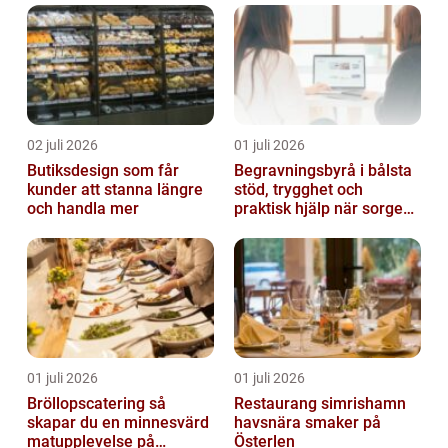
02 juli 2026
01 juli 2026
Butiksdesign som får
Begravningsbyrå i bålsta
kunder att stanna längre
stöd, trygghet och
och handla mer
praktisk hjälp när sorgen
drabbar
01 juli 2026
01 juli 2026
Bröllopscatering så
Restaurang simrishamn
skapar du en minnesvärd
havsnära smaker på
matupplevelse på
Österlen