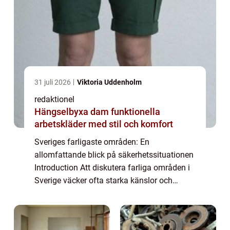
31 juli 2026
Viktoria Uddenholm
redaktionel
Hängselbyxa dam funktionella
arbetskläder med stil och komfort
Sveriges farligaste områden: En
allomfattande blick på säkerhetssituationen
Introduction Att diskutera farliga områden i
Sverige väcker ofta starka känslor och
debatter. Men det är viktigt att grundligt
granska och förstå situationen för att kunna
vi...