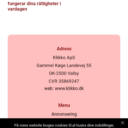
fungerar dina rättigheter i
vardagen
Adress
web:
www.klikko.dk
Menu
Annonsering
Om oss
På vores website bruges cookies til at huske dine indstillinger,