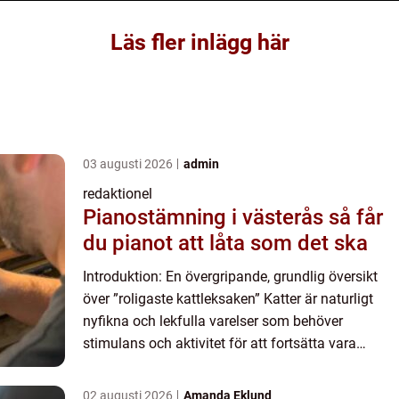
Läs fler inlägg här
03 augusti 2026
admin
redaktionel
Pianostämning i västerås så får
du pianot att låta som det ska
Introduktion: En övergripande, grundlig översikt
över ”roligaste kattleksaken” Katter är naturligt
nyfikna och lekfulla varelser som behöver
stimulans och aktivitet för att fortsätta vara
lyckliga och friska. När det gäller att välja den ...
02 augusti 2026
Amanda Eklund