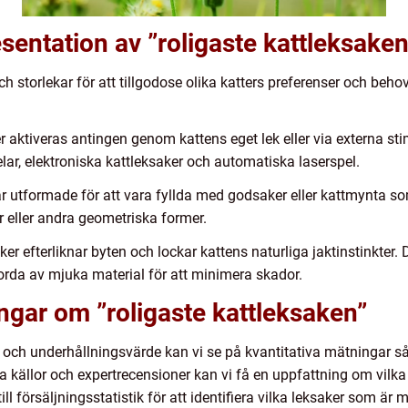
sentation av ”roligaste kattleksaken
h storlekar för att tillgodose olika katters preferenser och beho
er aktiveras antingen genom kattens eget lek eller via externa sti
elar, elektroniska kattleksaker och automatiska laserspel.
är utformade för att vara fyllda med godsaker eller kattmynta so
ar eller andra geometriska former.
aker efterliknar byten och lockar kattens naturliga jaktinstinkte
 gjorda av mjuka material för att minimera skador.
ingar om ”roligaste kattleksaken”
et och underhållningsvärde kan vi se på kvantitativa mätningar
a källor och expertrecensioner kan vi få en uppfattning om vilka
ill försäljningsstatistik för att identifiera vilka leksaker som är