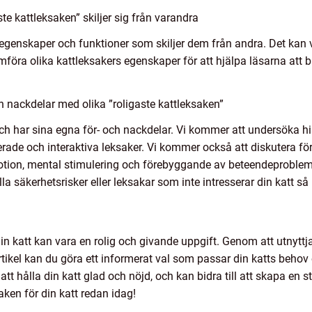
te kattleksaken” skiljer sig från varandra
egenskaper och funktioner som skiljer dem från andra. Det kan var
mföra olika kattleksakers egenskaper för att hjälpa läsarna att b
h nackdelar med olika ”roligaste kattleksaken”
och har sina egna för- och nackdelar. Vi kommer att undersöka hi
rade och interaktiva leksaker. Vi kommer också att diskutera fö
ion, mental stimulering och förebyggande av beteendeproblem.
la säkerhetsrisker eller leksakar som inte intresserar din katt så
 din katt kan vara en rolig och givande uppgift. Genom att utnyt
tikel kan du göra ett informerat val som passar din katts behov
att hålla din katt glad och nöjd, och kan bidra till att skapa en s
ken för din katt redan idag!