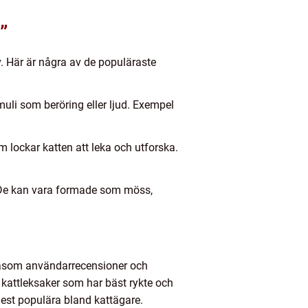
”
v. Här är några av de populäraste
muli som beröring eller ljud. Exempel
m lockar katten att leka och utforska.
r. De kan vara formade som möss,
 såsom användarrecensioner och
 kattleksaker som har bäst rykte och
 mest populära bland kattägare.