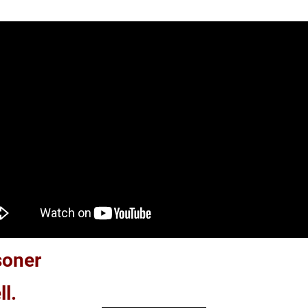
soner
l.