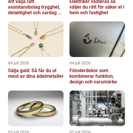
Att välja rätt
Elektriker västerås så
assistansbolag trygghet,
väljer du rätt för säker el i
delaktighet och vardag på
hem och fastighet
dina villkor
04 juli 2026
04 juli 2026
Sälja guld: Så får du ut
Fönsterdekor som
mest av dina ädelmetaller
kombinerar funktion,
design och varumärke
03 juli 2026
02 juli 2026