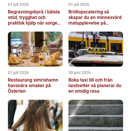
01 juli 2026
01 juli 2026
Begravningsbyrå i bålsta
Bröllopscatering så
stöd, trygghet och
skapar du en minnesvärd
praktisk hjälp när sorgen
matupplevelse på
drabbar
bröllopsdagen
01 juli 2026
30 juni 2026
Restaurang simrishamn
Boka taxi till och från
havsnära smaker på
landvetter så planerar du
Österlen
en smidig resa