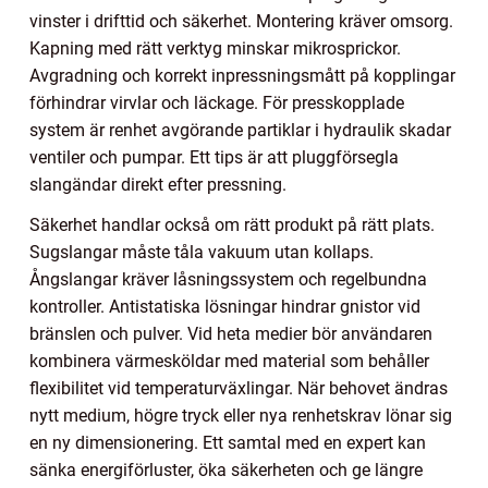
vinster i drifttid och säkerhet. Montering kräver omsorg.
Kapning med rätt verktyg minskar mikrosprickor.
Avgradning och korrekt inpressningsmått på kopplingar
förhindrar virvlar och läckage. För presskopplade
system är renhet avgörande partiklar i hydraulik skadar
ventiler och pumpar. Ett tips är att pluggförsegla
slangändar direkt efter pressning.
Säkerhet handlar också om rätt produkt på rätt plats.
Sugslangar måste tåla vakuum utan kollaps.
Ångslangar kräver låsningssystem och regelbundna
kontroller. Antistatiska lösningar hindrar gnistor vid
bränslen och pulver. Vid heta medier bör användaren
kombinera värmesköldar med material som behåller
flexibilitet vid temperaturväxlingar. När behovet ändras
nytt medium, högre tryck eller nya renhetskrav lönar sig
en ny dimensionering. Ett samtal med en expert kan
sänka energiförluster, öka säkerheten och ge längre