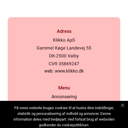
Adress
web:
www.klikko.dk
Menu
Annonsering
Om oss
På vores website bruges cookies til at huske dine indstillinger,
Cookies
statistik og personalisering af indhold og annoncer. Denne
information deles med tredjepart. Ved fortsat brug af websiden
Kontakta oss
godkender du cookiepolitikken.
Sitemap