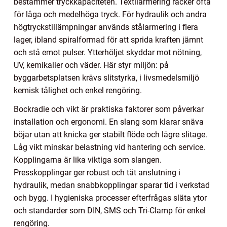
bestämmer tryckkapaciteten. Textilarmering räcker ofta
för låga och medelhöga tryck. För hydraulik och andra
högtryckstillämpningar används stålarmering i flera
lager, ibland spiralformad för att sprida kraften jämnt
och stå emot pulser. Ytterhöljet skyddar mot nötning,
UV, kemikalier och väder. Här styr miljön: på
byggarbetsplatsen krävs slitstyrka, i livsmedelsmiljö
kemisk tålighet och enkel rengöring.
Bockradie och vikt är praktiska faktorer som påverkar
installation och ergonomi. En slang som klarar snäva
böjar utan att knicka ger stabilt flöde och lägre slitage.
Låg vikt minskar belastning vid hantering och service.
Kopplingarna är lika viktiga som slangen.
Presskopplingar ger robust och tät anslutning i
hydraulik, medan snabbkopplingar sparar tid i verkstad
och bygg. I hygieniska processer efterfrågas släta ytor
och standarder som DIN, SMS och Tri-Clamp för enkel
rengöring.