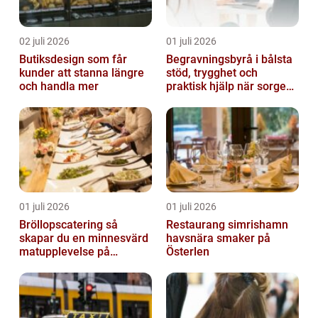
02 juli 2026
01 juli 2026
Butiksdesign som får
Begravningsbyrå i bålsta
kunder att stanna längre
stöd, trygghet och
och handla mer
praktisk hjälp när sorgen
drabbar
01 juli 2026
01 juli 2026
Bröllopscatering så
Restaurang simrishamn
skapar du en minnesvärd
havsnära smaker på
matupplevelse på
Österlen
bröllopsdagen