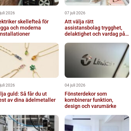
juli 2026
07 juli 2026
ektriker skellefteå för
Att välja rätt
ygga och moderna
assistansbolag trygghet,
installationer
delaktighet och vardag på
dina villkor
juli 2026
04 juli 2026
lja guld: Så får du ut
Fönsterdekor som
st av dina ädelmetaller
kombinerar funktion,
design och varumärke