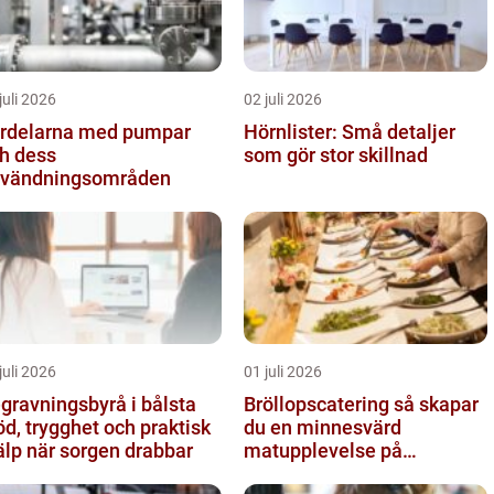
juli 2026
02 juli 2026
rdelarna med pumpar
Hörnlister: Små detaljer
h dess
som gör stor skillnad
vändningsområden
juli 2026
01 juli 2026
gravningsbyrå i bålsta
Bröllopscatering så skapar
öd, trygghet och praktisk
du en minnesvärd
älp när sorgen drabbar
matupplevelse på
bröllopsdagen