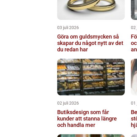
03 juli 2026
02 
Göra om guldsmycken så
Fö
skapar du något nytt av det
oc
du redan har
an
02 juli 2026
01 
Butiksdesign som får
Be
kunder att stanna längre
st
och handla mer
hj