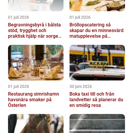
01 juli 2026
01 juli 2026
Begravningsbyrå i bålsta
Bröllopscatering så
stöd, trygghet och
skapar du en minnesvärd
praktisk hjälp när sorgen
matupplevelse på
drabbar
bröllopsdagen
01 juli 2026
30 juni 2026
Restaurang simrishamn
Boka taxi till och från
havsnära smaker på
landvetter så planerar du
Österlen
en smidig resa