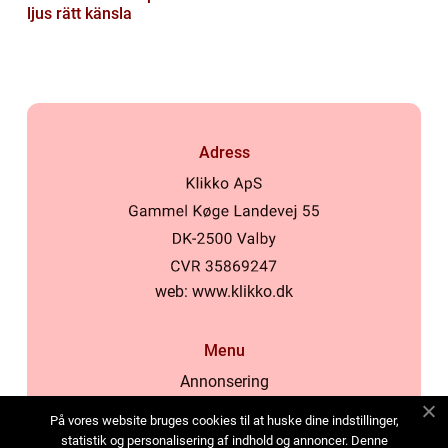
ljus rätt känsla
Adress
web:
www.klikko.dk
Menu
Annonsering
Om oss
På vores website bruges cookies til at huske dine indstillinger,
Cookies
statistik og personalisering af indhold og annoncer. Denne