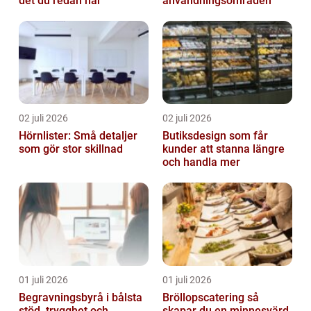
det du redan har
användningsområden
02 juli 2026
02 juli 2026
Hörnlister: Små detaljer
Butiksdesign som får
som gör stor skillnad
kunder att stanna längre
och handla mer
01 juli 2026
01 juli 2026
Begravningsbyrå i bålsta
Bröllopscatering så
stöd, trygghet och
skapar du en minnesvärd