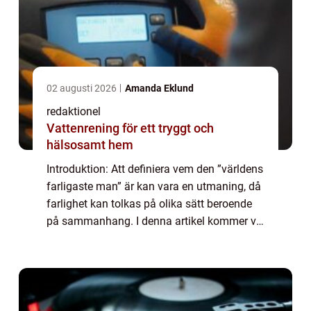
02 augusti 2026
Amanda Eklund
redaktionel
Vattenrening för ett tryggt och
hälsosamt hem
Introduktion: Att definiera vem den ”världens
farligaste man” är kan vara en utmaning, då
farlighet kan tolkas på olika sätt beroende
på sammanhang. I denna artikel kommer vi
att ge en övergripande översikt över
fenomenet ”världens ...