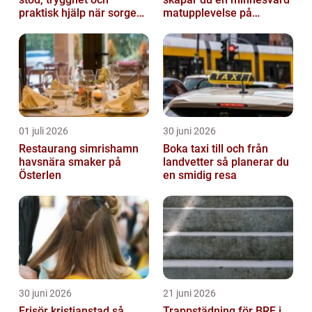
praktisk hjälp när sorgen
matupplevelse på
drabbar
bröllopsdagen
01 juli 2026
30 juni 2026
Restaurang simrishamn
Boka taxi till och från
havsnära smaker på
landvetter så planerar du
Österlen
en smidig resa
30 juni 2026
21 juni 2026
Frisör kristianstad så
Trappstädning för BRF i