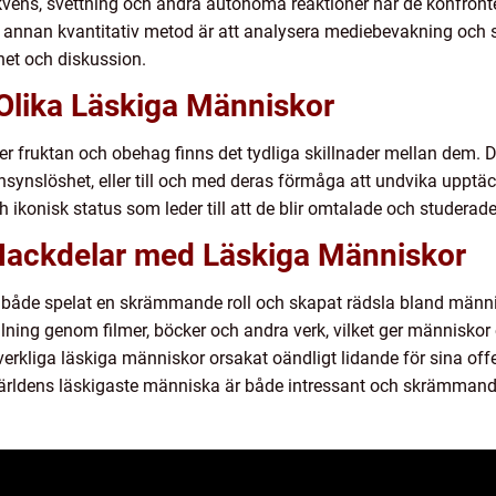
vens, svettning och andra autonoma reaktioner när de konfrontera
 annan kvantitativ metod är att analysera mediebevakning och so
et och diskussion.
 Olika Läskiga Människor
er fruktan och obehag finns det tydliga skillnader mellan dem. D
änsynslöshet, eller till och med deras förmåga att undvika upptäck
ikonisk status som leder till att de blir omtalade och studerad
 Nackdelar med Läskiga Människor
r både spelat en skrämmande roll och skapat rädsla bland männi
ning genom filmer, böcker och andra verk, vilket ger människor 
erkliga läskiga människor orsakat oändligt lidande för sina offe
 världens läskigaste människa är både intressant och skrämmand