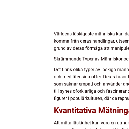
Världens läskigaste människa kan de
komma från deras handlingar, utsee
grund av deras förmåga att manipule
Skrämmande Typer av Människor oc
Det finns olika typer av läskiga männ
och med äter sina offer. Deras fasor
som saknar empati och använder and
till synes oförklarliga och fasciner
figurer i populärkulturen, där de rep
Kvantitativa Mätnin
Att mäta läskighet kan vara en utman