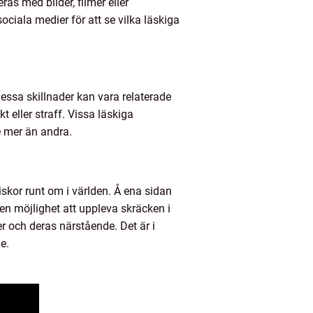
s med bilder, filmer eller
ciala medier för att se vilka läskiga
essa skillnader kan vara relaterade
t eller straff. Vissa läskiga
e mer än andra.
skor runt om i världen. Å ena sidan
en möjlighet att uppleva skräcken i
r och deras närstående. Det är i
e.