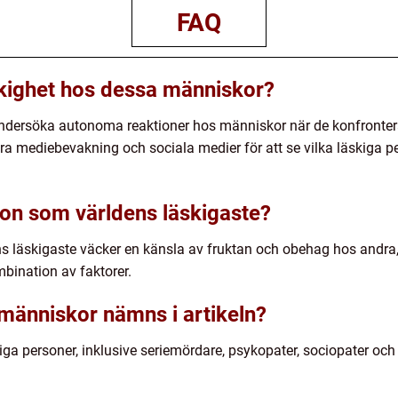
FAQ
kighet hos dessa människor?
ersöka autonoma reaktioner hos människor när de konfronteras 
ra mediebevakning och sociala medier för att se vilka läskiga 
son som världens läskigaste?
s läskigaste väcker en känsla av fruktan och obehag hos andra
mbination av faktorer.
 människor nämns i artikeln?
kiga personer, inklusive seriemördare, psykopater, sociopater och