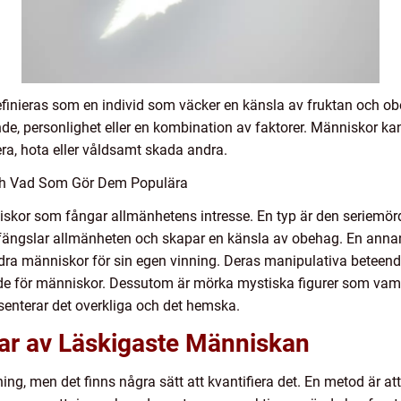
finieras som en individ som väcker en känsla av fruktan och o
nde, personlighet eller en kombination av faktorer. Människor
ra, hota eller våldsamt skada andra.
h Vad Som Gör Dem Populära
iskor som fångar allmänhetens intresse. En typ är den seriemörd
 fängslar allmänheten och skapar en känsla av obehag. En annan
ra människor för sin egen vinning. Deras manipulativa beteen
ande för människor. Dessutom är mörka mystiska figurer som vam
resenterar det overkliga och det hemska.
gar av Läskigaste Människan
ing, men det finns några sätt att kvantifiera det. En metod är 