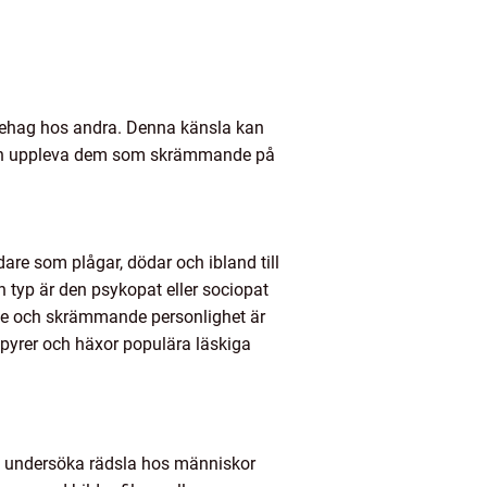
behag hos andra. Denna känsla kan
 kan uppleva dem som skrämmande på
are som plågar, dödar och ibland till
 typ är den psykopat eller sociopat
de och skrämmande personlighet är
pyrer och häxor populära läskiga
att undersöka rädsla hos människor