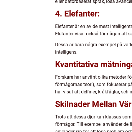
eller datorbaserat språk, lösa avance
4. Elefanter:
Elefanter är en av de mest intelligen
Elefanter visar också förmågan att 
Dessa är bara några exempel på värl
intelligens.
Kvantitativa mätnin
Forskare har använt olika metoder för
förmågornas teori), som fokuserar på 
har visat att delfiner, kråkfåglar, sc
Skilnader Mellan Vär
Trots att dessa djur kan klassas som 
förmågor. Till exempel använder delf
använder sin för att lösa problem oc