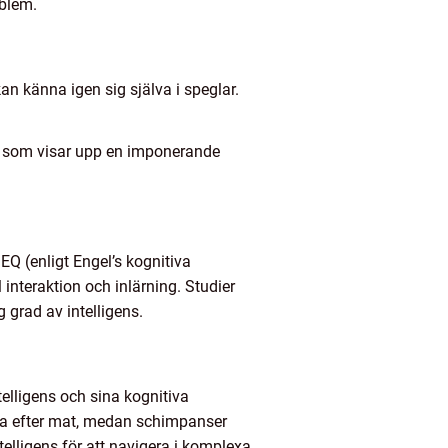
oblem.
an känna igen sig själva i speglar.
er som visar upp en imponerande
EQ (enligt Engel’s kognitiva
interaktion och inlärning. Studier
g grad av intelligens.
telligens och sina kognitiva
jaga efter mat, medan schimpanser
elligens för att navigera i komplexa