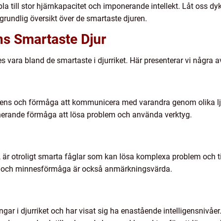
bla till stor hjärnkapacitet och imponerande intellekt. Låt oss dy
grundlig översikt över de smartaste djuren.
ns Smartaste Djur
s vara bland de smartaste i djurriket. Här presenterar vi några
ligens och förmåga att kommunicera med varandra genom olika lj
nerande förmåga att lösa problem och använda verktyg.
r, är otroligt smarta fåglar som kan lösa komplexa problem och t
ur och minnesförmåga är också anmärkningsvärda.
ar i djurriket och har visat sig ha enastående intelligensnivåer