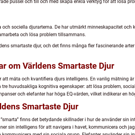
rade pussel och till och med skapa enkla verktyg för att lösa pr
ta och sociella djurarterna. De har utmärkt minneskapacitet och k
samarbeta och lösa problem tillsammans.
dens smartaste djur, och det finns många fler fascinerande art
gar om Världens Smartaste Djur
 att mäta och kvantifiera djurs intelligens. En vanlig mätning är 
tre huvudsakliga kognitiva egenskaper: att lösa problem, social 
himpanser och elefanter har höga EQ-värden, vilket indikerar en hö
ldens Smartaste Djur
”smarta” finns det betydande skillnader i hur de använder sin in
iner sin intelligens för att navigera i havet, kommunicera och 
h kommunicera med sin sociala grupp. Elefanter använder sin int