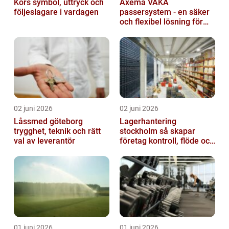
Kors symbol, uttryck och
Axema VAKA
följeslagare i vardagen
passersystem - en säker
och flexibel lösning för
dig
02 juni 2026
02 juni 2026
Låssmed göteborg
Lagerhantering
trygghet, teknik och rätt
stockholm så skapar
val av leverantör
företag kontroll, flöde och
lägre kostnader
01 juni 2026
01 juni 2026