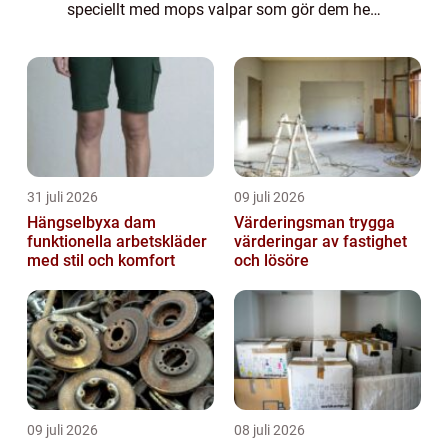
speciellt med mops valpar som gör dem helt
oemotståndliga. Deras sneda ansikten och
stora ögon smälter hjärtan över hela ...
31 juli 2026
09 juli 2026
Hängselbyxa dam
Värderingsman trygga
funktionella arbetskläder
värderingar av fastighet
med stil och komfort
och lösöre
09 juli 2026
08 juli 2026