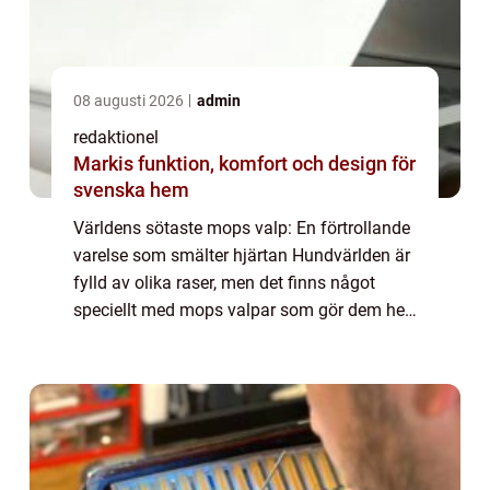
08 augusti 2026
admin
redaktionel
Markis funktion, komfort och design för
svenska hem
Världens sötaste mops valp: En förtrollande
varelse som smälter hjärtan Hundvärlden är
fylld av olika raser, men det finns något
speciellt med mops valpar som gör dem helt
oemotståndliga. Deras sneda ansikten och
stora ögon smälter hjärtan över hela ...