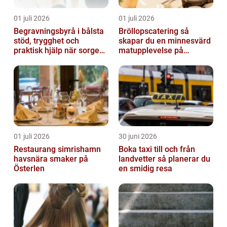
01 juli 2026
01 juli 2026
Begravningsbyrå i bålsta
Bröllopscatering så
stöd, trygghet och
skapar du en minnesvärd
praktisk hjälp när sorgen
matupplevelse på
drabbar
bröllopsdagen
01 juli 2026
30 juni 2026
Restaurang simrishamn
Boka taxi till och från
havsnära smaker på
landvetter så planerar du
Österlen
en smidig resa