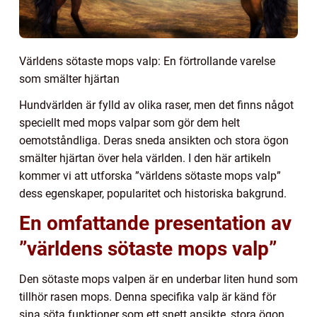
Världens sötaste mops valp: En förtrollande varelse
som smälter hjärtan
Hundvärlden är fylld av olika raser, men det finns något
speciellt med mops valpar som gör dem helt
oemotståndliga. Deras sneda ansikten och stora ögon
smälter hjärtan över hela världen. I den här artikeln
kommer vi att utforska ”världens sötaste mops valp”
dess egenskaper, popularitet och historiska bakgrund.
En omfattande presentation av
”världens sötaste mops valp”
Den sötaste mops valpen är en underbar liten hund som
tillhör rasen mops. Denna specifika valp är känd för
sina söta funktioner som ett snett ansikte, stora ögon