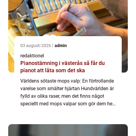
03 augusti 2026
admin
redaktionel
Pianostämning i västerås så får du
pianot att låta som det ska
Världens sötaste mops valp: En förtrollande
varelse som smälter hjärtan Hundvärlden är
fylld av olika raser, men det finns något
speciellt med mops valpar som gör dem helt
oemotståndliga. Deras sneda ansikten och
stora ögon smälter hjärtan över hela ...