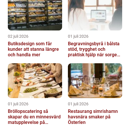
02 juli 2026
01 juli 2026
Butiksdesign som får
Begravningsbyrå i bålsta
kunder att stanna längre
stöd, trygghet och
och handla mer
praktisk hjälp när sorgen
drabbar
01 juli 2026
01 juli 2026
Bröllopscatering så
Restaurang simrishamn
skapar du en minnesvärd
havsnära smaker på
matupplevelse på
Österlen
bröllopsdagen