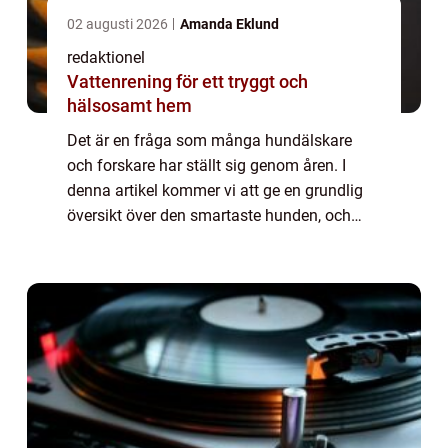
02 augusti 2026
Amanda Eklund
redaktionel
Vattenrening för ett tryggt och
hälsosamt hem
Det är en fråga som många hundälskare
och forskare har ställt sig genom åren. I
denna artikel kommer vi att ge en grundlig
översikt över den smartaste hunden, och
utforska olika aspekter kring dess
intelligens. Vi kommer också att ta en titt på
de po...