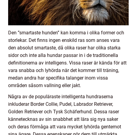
Den ”smartaste hunden” kan komma i olika former och
storlekar. Det finns ingen enskild ras som anses vara
den absolut smartaste, då olika raser har olika starka
sidor och inte alla hundar passar in i de traditionella
definitionerna av intelligens. Vissa raser är kända för att
vara snabba och lyhörda när det kommer till träning,
medan andra har specifika talanger inom vissa
områden såsom vallning eller jakt.
Några av de populäraste intelligenta hundraserna
inkluderar Border Collie, Pudel, Labrador Retriever,
Golden Retriever och Tysk Schäferhund. Dessa raser
kännetecknas av sin snabbhet att lära sig nya saker
och deras förmåga att vara mycket lyhörda gentemot
sina ägare. Dessa egenskaper gör dem till utmärkta