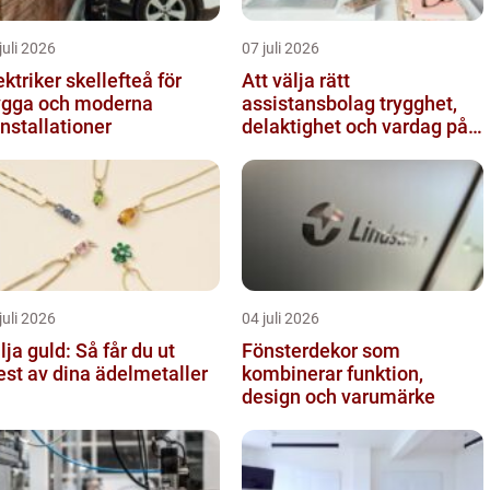
juli 2026
07 juli 2026
ektriker skellefteå för
Att välja rätt
ygga och moderna
assistansbolag trygghet,
installationer
delaktighet och vardag på
dina villkor
juli 2026
04 juli 2026
lja guld: Så får du ut
Fönsterdekor som
st av dina ädelmetaller
kombinerar funktion,
design och varumärke