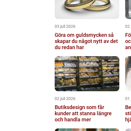
03 juli 2026
02 
Göra om guldsmycken så
Fö
skapar du något nytt av det
oc
du redan har
an
02 juli 2026
01 
Butiksdesign som får
Be
kunder att stanna längre
st
och handla mer
hj