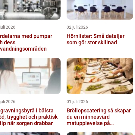
juli 2026
02 juli 2026
rdelarna med pumpar
Hörnlister: Små detaljer
h dess
som gör stor skillnad
vändningsområden
juli 2026
01 juli 2026
gravningsbyrå i bålsta
Bröllopscatering så skapar
öd, trygghet och praktisk
du en minnesvärd
älp när sorgen drabbar
matupplevelse på
bröllopsdagen