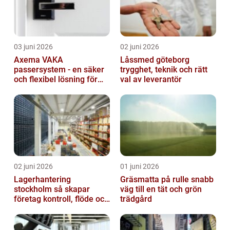
03 juni 2026
02 juni 2026
Axema VAKA
Låssmed göteborg
passersystem - en säker
trygghet, teknik och rätt
och flexibel lösning för
val av leverantör
dig
02 juni 2026
01 juni 2026
Lagerhantering
Gräsmatta på rulle snabb
stockholm så skapar
väg till en tät och grön
företag kontroll, flöde och
trädgård
lägre kostnader