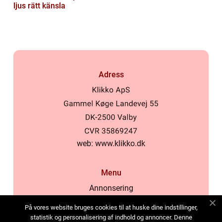
ljus rätt känsla
Adress
web:
www.klikko.dk
Menu
Annonsering
Om oss
På vores website bruges cookies til at huske dine indstillinger,
Cookies
statistik og personalisering af indhold og annoncer. Denne