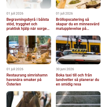
01 juli 2026
01 juli 2026
Begravningsbyrå i bålsta
Bröllopscatering så
stöd, trygghet och
skapar du en minnesvärd
praktisk hjälp när sorgen
matupplevelse på
drabbar
bröllopsdagen
01 juli 2026
30 juni 2026
Restaurang simrishamn
Boka taxi till och från
havsnära smaker på
landvetter så planerar du
Österlen
en smidig resa