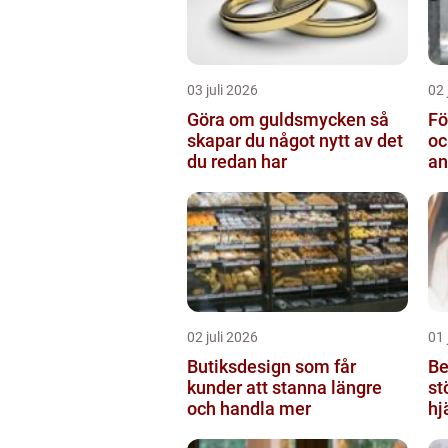
03 juli 2026
02 
Göra om guldsmycken så
Fö
skapar du något nytt av det
oc
du redan har
an
02 juli 2026
01 
Butiksdesign som får
Be
kunder att stanna längre
st
och handla mer
hj