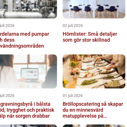
juli 2026
02 juli 2026
rdelarna med pumpar
Hörnlister: Små detaljer
h dess
som gör stor skillnad
vändningsområden
juli 2026
01 juli 2026
gravningsbyrå i bålsta
Bröllopscatering så skapar
öd, trygghet och praktisk
du en minnesvärd
älp när sorgen drabbar
matupplevelse på
bröllopsdagen