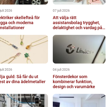
juli 2026
07 juli 2026
ektriker skellefteå för
Att välja rätt
ygga och moderna
assistansbolag trygghet,
installationer
delaktighet och vardag på
dina villkor
juli 2026
04 juli 2026
lja guld: Så får du ut
Fönsterdekor som
st av dina ädelmetaller
kombinerar funktion,
design och varumärke