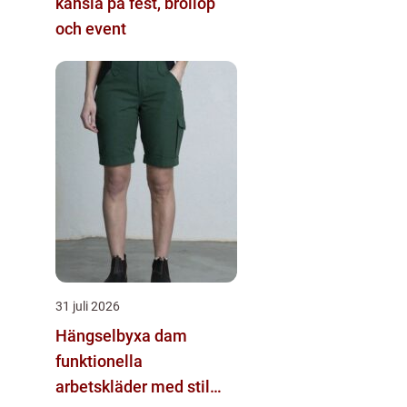
känsla på fest, bröllop
och event
31 juli 2026
Hängselbyxa dam
funktionella
arbetskläder med stil