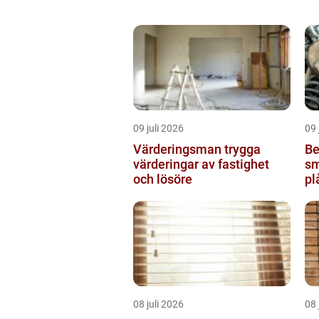
09 juli 2026
09 
Värderingsman trygga
Be
värderingar av fastighet
sm
och lösöre
pl
08 juli 2026
08 