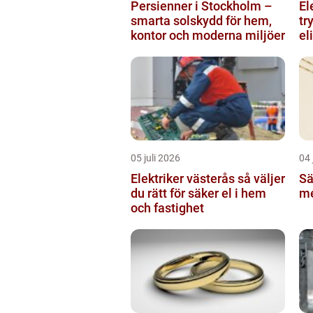
Persienner i Stockholm –
El
smarta solskydd för hem,
tr
kontor och moderna miljöer
el
05 juli 2026
04 
Elektriker västerås så väljer
Sä
du rätt för säker el i hem
me
och fastighet