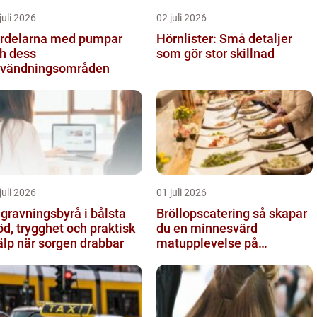
juli 2026
02 juli 2026
rdelarna med pumpar
Hörnlister: Små detaljer
h dess
som gör stor skillnad
vändningsområden
juli 2026
01 juli 2026
gravningsbyrå i bålsta
Bröllopscatering så skapar
öd, trygghet och praktisk
du en minnesvärd
älp när sorgen drabbar
matupplevelse på
bröllopsdagen