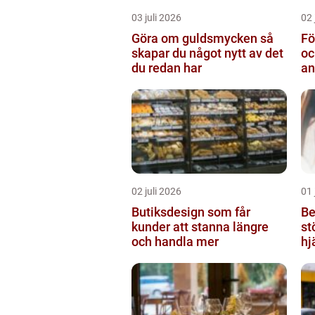
03 juli 2026
02 
Göra om guldsmycken så
Fö
skapar du något nytt av det
oc
du redan har
an
02 juli 2026
01 
Butiksdesign som får
Be
kunder att stanna längre
st
och handla mer
hj