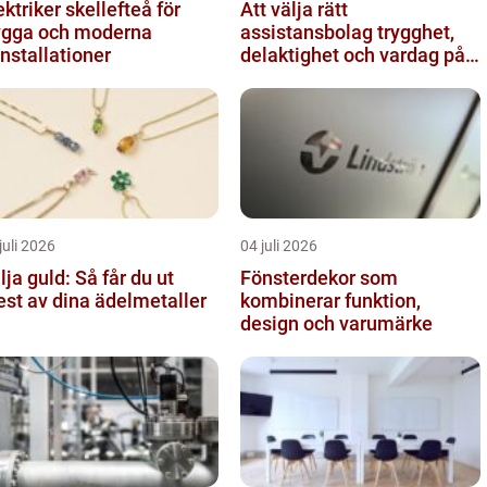
ektriker skellefteå för
Att välja rätt
ygga och moderna
assistansbolag trygghet,
installationer
delaktighet och vardag på
dina villkor
juli 2026
04 juli 2026
lja guld: Så får du ut
Fönsterdekor som
st av dina ädelmetaller
kombinerar funktion,
design och varumärke