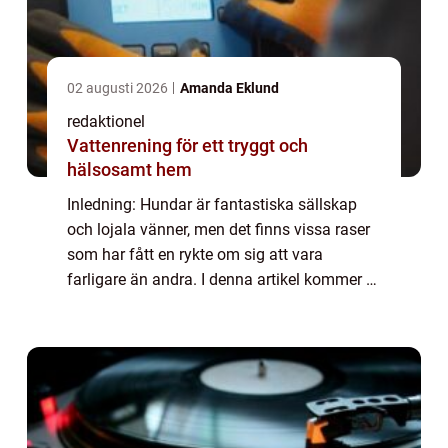
02 augusti 2026
Amanda Eklund
redaktionel
Vattenrening för ett tryggt och
hälsosamt hem
Inledning: Hundar är fantastiska sällskap
och lojala vänner, men det finns vissa raser
som har fått en rykte om sig att vara
farligare än andra. I denna artikel kommer vi
att ge en grundlig översikt över de farligaste
hundraserna och undersöka vilka ...