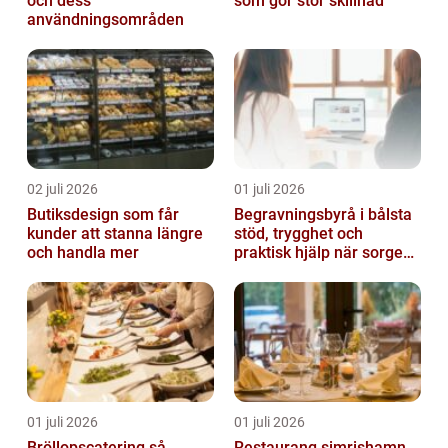
och dess
som gör stor skillnad
användningsområden
02 juli 2026
01 juli 2026
Butiksdesign som får
Begravningsbyrå i bålsta
kunder att stanna längre
stöd, trygghet och
och handla mer
praktisk hjälp när sorgen
drabbar
01 juli 2026
01 juli 2026
Bröllopscatering så
Restaurang simrishamn