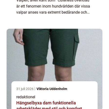
Valpen, även känt som ”Cuteness overload”
är ett fenomen inom hundvärlden där vissa
valpar anses vara extremt bedårande och
lockar människors uppmärksamhet och
smältande hjärtan. Denna trend har bliv...
31 juli 2026
Viktoria Uddenholm
redaktionel
Hängselbyxa dam funktionella
arbetskläder med stil och komfort