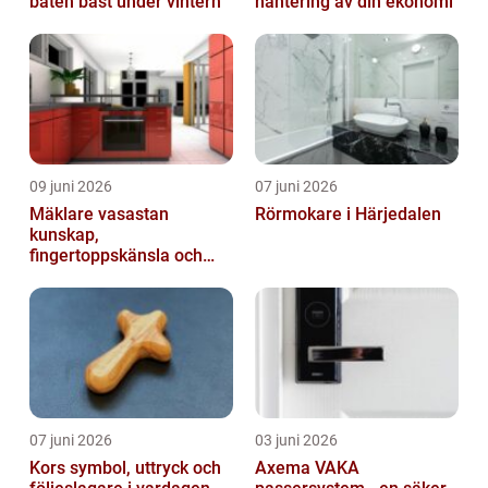
båten bäst under vintern
hantering av din ekonomi
09 juni 2026
07 juni 2026
Mäklare vasastan
Rörmokare i Härjedalen
kunskap,
fingertoppskänsla och
trygg affär
07 juni 2026
03 juni 2026
Kors symbol, uttryck och
Axema VAKA