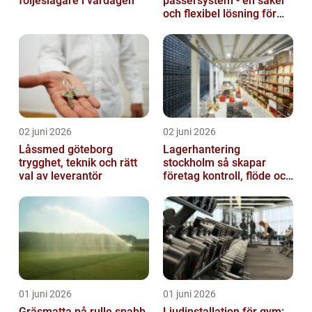
följeslagare i vardagen
passersystem - en säker
och flexibel lösning för
dig
02 juni 2026
02 juni 2026
Låssmed göteborg
Lagerhantering
trygghet, teknik och rätt
stockholm så skapar
val av leverantör
företag kontroll, flöde och
lägre kostnader
01 juni 2026
01 juni 2026
Gräsmatta på rulle snabb
Ljudinstallation för gym: