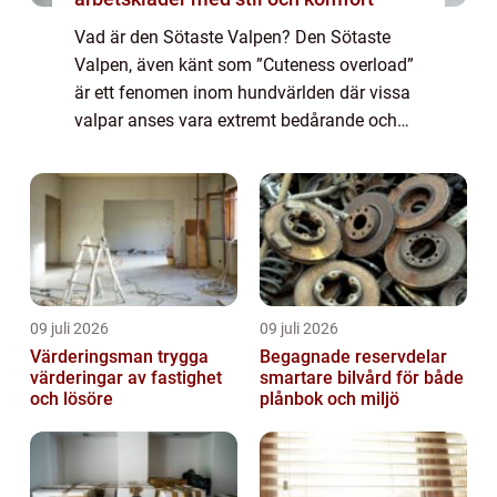
Vad är den Sötaste Valpen? Den Sötaste
Valpen, även känt som ”Cuteness overload”
är ett fenomen inom hundvärlden där vissa
valpar anses vara extremt bedårande och
lockar människors uppmärksamhet och
smältande hjärtan. Denna trend har bliv...
09 juli 2026
09 juli 2026
Värderingsman trygga
Begagnade reservdelar
värderingar av fastighet
smartare bilvård för både
och lösöre
plånbok och miljö