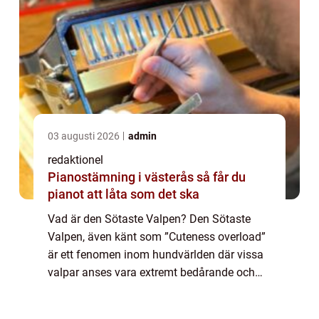
03 augusti 2026
admin
redaktionel
Pianostämning i västerås så får du
pianot att låta som det ska
Vad är den Sötaste Valpen? Den Sötaste
Valpen, även känt som ”Cuteness overload”
är ett fenomen inom hundvärlden där vissa
valpar anses vara extremt bedårande och
lockar människors uppmärksamhet och
smältande hjärtan. Denna trend har bliv...