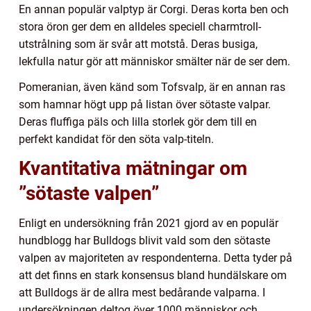
En annan populär valptyp är Corgi. Deras korta ben och
stora öron ger dem en alldeles speciell charmtroll-
utstrålning som är svår att motstå. Deras busiga,
lekfulla natur gör att människor smälter när de ser dem.
Pomeranian, även känd som Tofsvalp, är en annan ras
som hamnar högt upp på listan över sötaste valpar.
Deras fluffiga päls och lilla storlek gör dem till en
perfekt kandidat för den söta valp-titeln.
Kvantitativa mätningar om
”sötaste valpen”
Enligt en undersökning från 2021 gjord av en populär
hundblogg har Bulldogs blivit vald som den sötaste
valpen av majoriteten av respondenterna. Detta tyder på
att det finns en stark konsensus bland hundälskare om
att Bulldogs är de allra mest bedårande valparna. I
undersökningen deltog över 1000 människor och