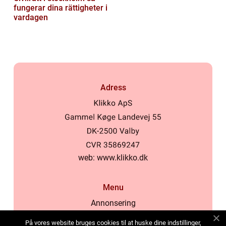
fungerar dina rättigheter i
vardagen
Adress
web:
www.klikko.dk
Menu
Annonsering
Om oss
På vores website bruges cookies til at huske dine indstillinger,