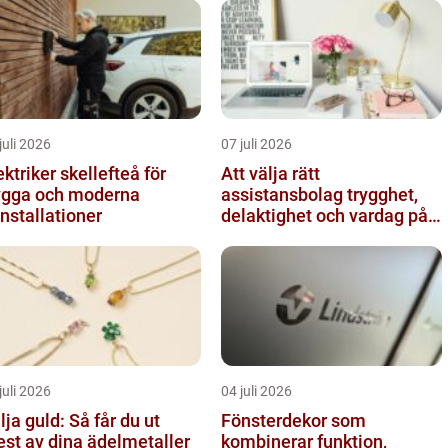
juli 2026
07 juli 2026
ektriker skellefteå för
Att välja rätt
ygga och moderna
assistansbolag trygghet,
installationer
delaktighet och vardag på
dina villkor
juli 2026
04 juli 2026
lja guld: Så får du ut
Fönsterdekor som
st av dina ädelmetaller
kombinerar funktion,