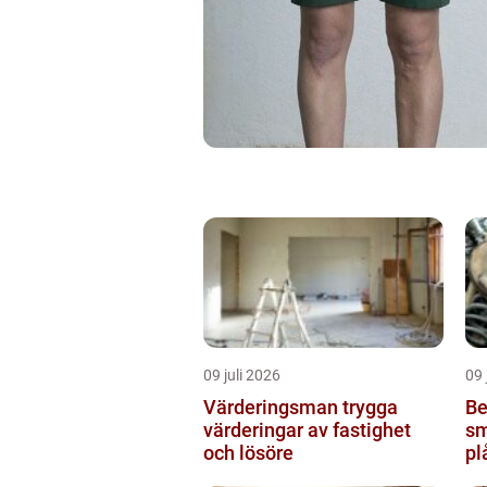
09 juli 2026
09 
Värderingsman trygga
Be
värderingar av fastighet
sm
och lösöre
pl